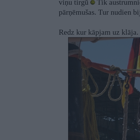
viņu tirgū
Tik austrumnie
pārņēmušas. Tur nudien bij
Redz kur kāpjam uz klāja. A