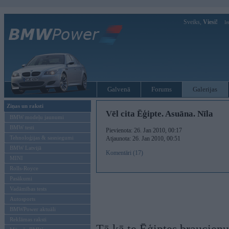
Sveiks,
Viesi!
Ie
Galvenā
Forums
Galerijas
Ziņas un raksti
Vēl cita Ēģipte. Asuāna. Nīla
BMW modeļu jaunumi
BMW testi
Pievienota: 26. Jan 2010, 00:17
Tehnoloģijas & sasniegumi
Atjaunota: 26. Jan 2010, 00:51
BMW Latvijā
Komentāri (17)
MINI
Rolls-Royce
Pasākumi
Vadāmības tests
Autosports
BMWPower aktuāli
Reklāmas raksti