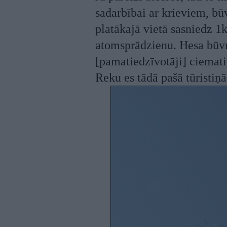
sadarbībai ar krieviem, bū
platākajā vietā sasniedz 1
atomsprādzienu. Hesa būvne
[pamatiedzīvotāji] ciemati,
Reku es tādā pašā tūristiņ