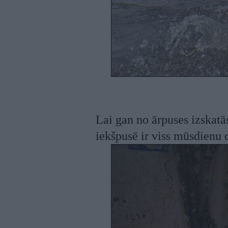
Lai gan no ārpuses izskatās,
iekšpusē ir viss mūsdienu 