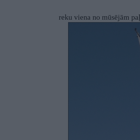
reku viena no mūsējām p