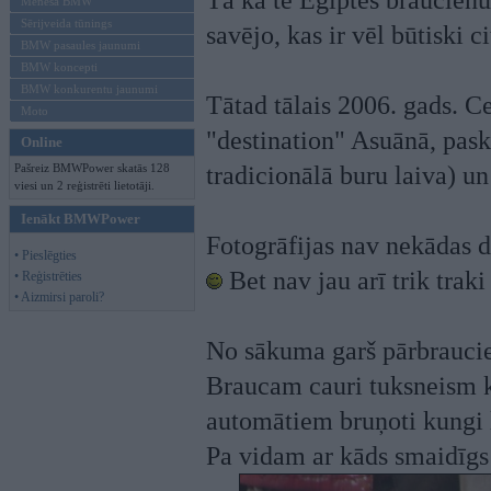
Tā kā te Ēģiptes braucienu 
Mēneša BMW
Sērijveida tūnings
savējo, kas ir vēl būtiski 
BMW pasaules jaunumi
BMW koncepti
BMW konkurentu jaunumi
Tātad tālais 2006. gads. Ce
Moto
"destination" Asuānā, pask
Online
Pašreiz BMWPower skatās 128
tradicionālā buru laiva) u
viesi un 2 reģistrēti lietotāji.
Ienākt BMWPower
Fotogrāfijas nav nekādas d
• Pieslēgties
Bet nav jau arī trik trak
• Reģistrēties
• Aizmirsi paroli?
No sākuma garš pārbraucie
Braucam cauri tuksneism ko
automātiem bruņoti kungi 
Pa vidam ar kāds smaidīgs