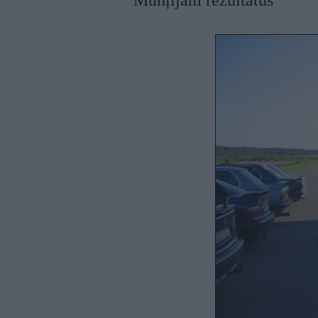
Muhļījam rezultātus