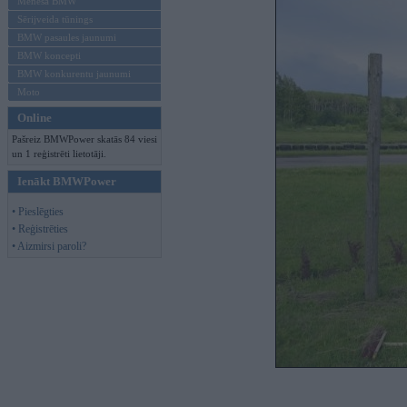
Mēneša BMW
Sērijveida tūnings
BMW pasaules jaunumi
BMW koncepti
BMW konkurentu jaunumi
Moto
Online
Pašreiz BMWPower skatās 84 viesi
un 1 reģistrēti lietotāji.
Ienākt BMWPower
• Pieslēgties
• Reģistrēties
• Aizmirsi paroli?