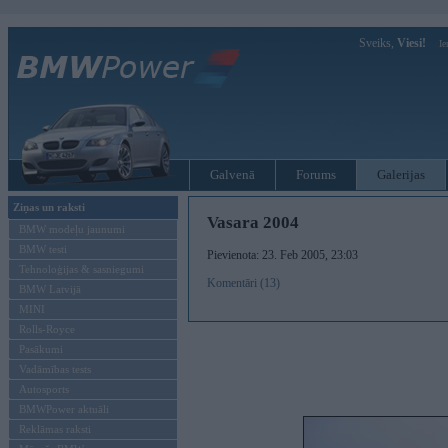
Sveiks,
Viesi!
Ie
Galvenā
Forums
Galerijas
Ziņas un raksti
Vasara 2004
BMW modeļu jaunumi
BMW testi
Pievienota: 23. Feb 2005, 23:03
Tehnoloģijas & sasniegumi
Komentāri (13)
BMW Latvijā
MINI
Rolls-Royce
Pasākumi
Vadāmības tests
Autosports
BMWPower aktuāli
Reklāmas raksti