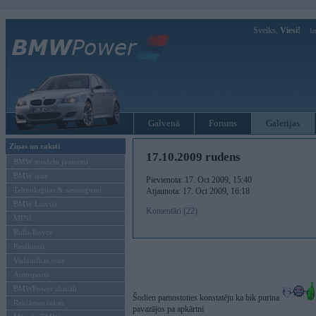
Sveiks,
Viesi!
Ie
Galvenā
Forums
Galerijas
Ziņas un raksti
17.10.2009 rudens
BMW modeļu jaunumi
BMW testi
Pievienota: 17. Oct 2009, 15:40
Tehnoloģijas & sasniegumi
Atjaunota: 17. Oct 2009, 16:18
BMW Latvijā
Komentāri (22)
MINI
Rolls-Royce
Pasākumi
Vadāmības tests
Autosports
BMWPower aktuāli
Šodien pamostoties konstatēju ka bik purina
Reklāmas raksti
pavazājos pa apkārtni