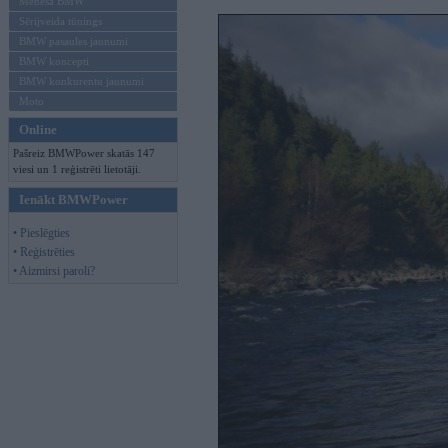
Mēneša BMW
Sērijveida tūnings
BMW pasaules jaunumi
BMW koncepti
BMW konkurentu jaunumi
Moto
Online
Pašreiz BMWPower skatās 147
viesi un 1 reģistrēti lietotāji.
Ienākt BMWPower
• Pieslēgties
• Reģistrēties
• Aizmirsi paroli?