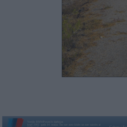
Vortāls BMWPower.lv darbojas
kopš 2002. gada 14. maija. Tas nav auto klubs un nav saistīts ar