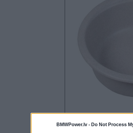
BMWPower.lv -
Do Not Process My