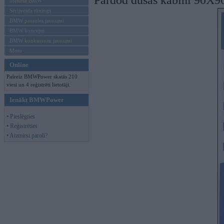
Pārdod dušas kabīni 90X90
Mēneša BMW
Sērijveida tūnings
BMW pasaules jaunumi
BMW koncepti
BMW konkurentu jaunumi
Moto
Online
Pašreiz BMWPower skatās 210
viesi un 4 reģistrēti lietotāji.
Ienākt BMWPower
• Pieslēgties
• Reģistrēties
• Aizmirsi paroli?