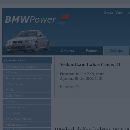
Sveiks,
Viesi!
Ie
Galvenā
Forums
Galerijas
Ziņas un raksti
Viskautkam Labas Cenas !!!
BMW modeļu jaunumi
BMW testi
Pievienota: 03. Jun 2009, 16:09
Tehnoloģijas & sasniegumi
Atjaunota: 03. Jun 2009, 16:31
BMW Latvijā
Komentāri (3)
MINI
Rolls-Royce
Pasākumi
Vadāmības tests
Autosports
BMWPower aktuāli
Reklāmas raksti