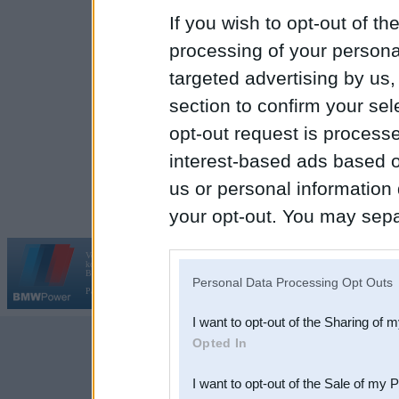
If you wish to opt-out of the
Tel. 29468046
processing of your personal
targeted advertising by us
Veel viskautko var pacholē
section to confirm your sel
opt-out request is proces
interest-based ads based o
us or personal information d
your opt-out. You may separ
disclosure of your personal
Vortāls BMWPower.lv darbojas
kopš 2002. gada 14. maija. Tas nav auto klubs un nav saistīts ar
IAB’s list of downstream pa
Galvena
|
Fo
BMW AG.
Personal Data Processing Opt Outs
Par BMWPower
|
Kontakti
|
Reklāma
also be disclosed by us to 
I want to opt-out of the Sharing of 
Downstream Participants
th
Opted In
third parties.
I want to opt-out of the Sale of my 