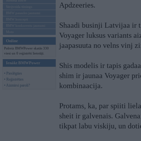
Mēneša BMW
Apdzeeries.
Sērijveida tūnings
BMW pasaules jaunumi
BMW koncepti
Shaadi businji Latvijaa ir
BMW konkurentu jaunumi
Moto
Voyager luksus variants ai
Online
jaapasuuta no velns vinj z
Pašreiz BMWPower skatās 330
viesi un 0 reģistrēti lietotāji.
Ienākt BMWPower
Shis modelis ir tapis gadaa
• Pieslēgties
shim ir jaunaa Voyager pri
• Reģistrēties
kombinaacija.
• Aizmirsi paroli?
Protams, ka, par spiiti lie
sheit ir galvenais. Galvena
tikpat labu viskiju, un doti