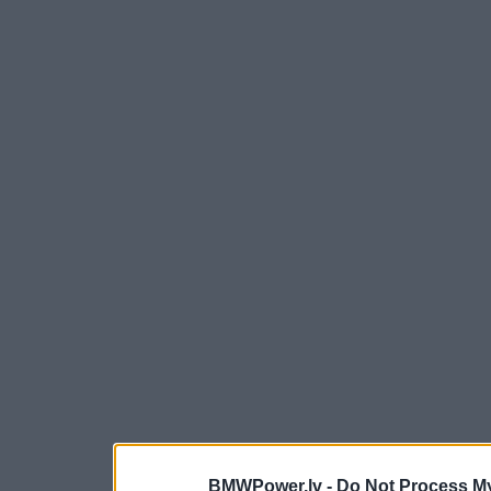
BMWPower.lv -
Do Not Process My