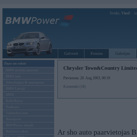
Sveiks,
Viesi!
Ie
Galvenā
Forums
Galerijas
Ziņas un raksti
Chrysler Town&Country Limited
BMW modeļu jaunumi
BMW testi
Pievienota: 20. Aug 2003, 00:19
Tehnoloģijas & sasniegumi
Komentāri (18)
BMW Latvijā
MINI
Rolls-Royce
Pasākumi
Vadāmības tests
Autosports
BMWPower aktuāli
Ar sho auto paarvietojas B
Reklāmas raksti