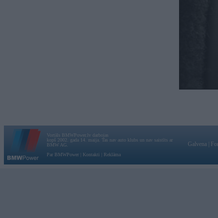
Vortāls BMWPower.lv darbojas
kopš 2002. gada 14. maija. Tas nav auto klubs un nav saistīts ar
Galvena
|
Fo
BMW AG.
Par BMWPower
|
Kontakti
|
Reklāma