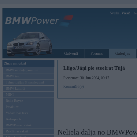
Sveiks,
Viesi!
Ie
Galvenā
Forums
Galerijas
Ziņas un raksti
Liigo/Jāņi pie steelrat Tūjā
BMW modeļu jaunumi
BMW testi
Pievienota: 30. Jun 2004, 00:17
Tehnoloģijas & sasniegumi
Komentāri (9)
BMW Latvijā
MINI
Rolls-Royce
Pasākumi
Vadāmības tests
Autosports
BMWPower aktuāli
Neliela dalja no BMWPower 
Reklāmas raksti