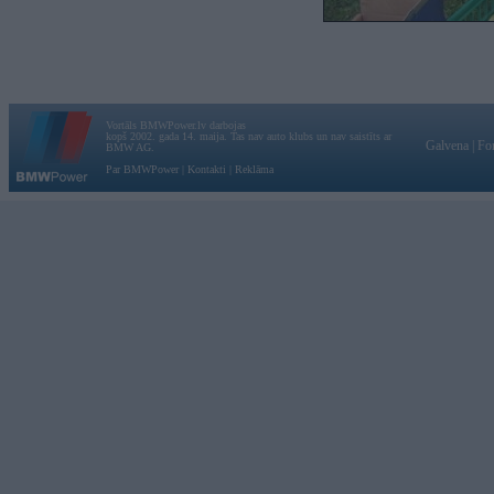
Vortāls BMWPower.lv darbojas
kopš 2002. gada 14. maija. Tas nav auto klubs un nav saistīts ar
Galvena
|
Fo
BMW AG.
Par BMWPower
|
Kontakti
|
Reklāma