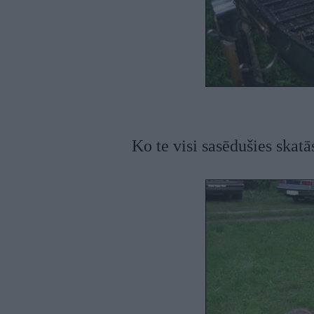
Ko te visi sasēdušies skat