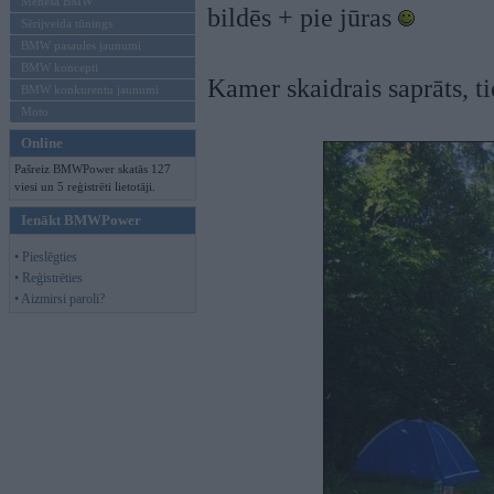
Mēneša BMW
bildēs + pie jūras
Sērijveida tūnings
BMW pasaules jaunumi
BMW koncepti
Kamer skaidrais saprāts, ti
BMW konkurentu jaunumi
Moto
Online
Pašreiz BMWPower skatās 127
viesi un 5 reģistrēti lietotāji.
Ienākt BMWPower
• Pieslēgties
• Reģistrēties
• Aizmirsi paroli?