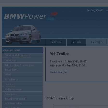
Sveiks,
Viesi!
Ie
Galvenā
Forums
Galerijas
Ziņas un raksti
'66 Fenikss
BMW modeļu jaunumi
BMW testi
Pievienota: 13. Sep 2008, 18:47
Tehnoloģijas & sasniegumi
Atjaunota: 06. Jan 2009, 17:54
BMW Latvijā
Komentāri (34)
MINI
Rolls-Royce
Pasākumi
Vadāmības tests
Autosports
13\09\08 - atbraucis Riga
BMWPower aktuāli
Reklāmas raksti