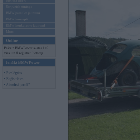
Mēneša BMW
Sērijveida tūnings
BMW pasaules jaunumi
BMW koncepti
BMW konkurentu jaunumi
Moto
Online
Pašreiz BMWPower skatās 149
viesi un 0 reģistrēti lietotāji.
Ienākt BMWPower
• Pieslēgties
• Reģistrēties
• Aizmirsi paroli?