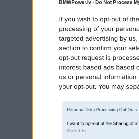
BMWPower.lv -
Do Not Process My
If you wish to opt-out of the
processing of your personal
targeted advertising by us
section to confirm your sel
opt-out request is proces
interest-based ads based o
us or personal information d
your opt-out. You may separ
disclosure of your personal
IAB’s list of downstream pa
Personal Data Processing Opt Outs
also be disclosed by us to 
I want to opt-out of the Sharing of 
Downstream Participants
th
Opted In
third parties.