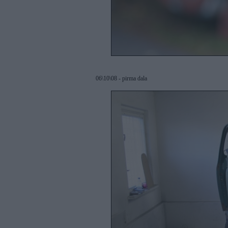
06\10\08 - pirma dala