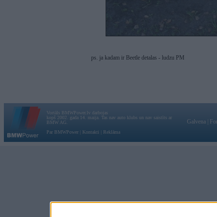
ps. ja kadam ir Beetle detalas - ludzu PM
Vortāls BMWPower.lv darbojas
kopš 2002. gada 14. maija. Tas nav auto klubs un nav saistīts ar
Galvena
|
Fo
BMW AG.
Par BMWPower
|
Kontakti
|
Reklāma