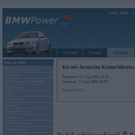
Sveiks,
Viesi!
Ie
Galvenā
Forums
Galerijas
Ziņas un raksti
Kā mēs braucām Krimu lūkoties
BMW modeļu jaunumi
BMW testi
Pievienota: 12. Aug 2008, 19:59
Tehnoloģijas & sasniegumi
Atjaunota: 13. Aug 2008, 00:02
BMW Latvijā
Komentāri (14)
MINI
Rolls-Royce
Pasākumi
Vadāmības tests
Autosports
BMWPower aktuāli
Reklāmas raksti