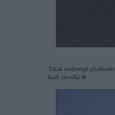
Tālak mežonīgā pludmalear
kaili sievišķi