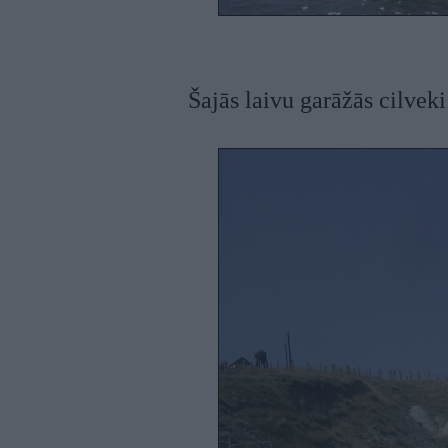
Šajās laivu garāžās cilveki