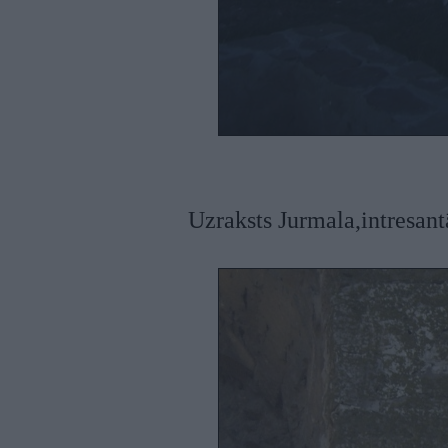
Uzraksts Jurmala,intresantā