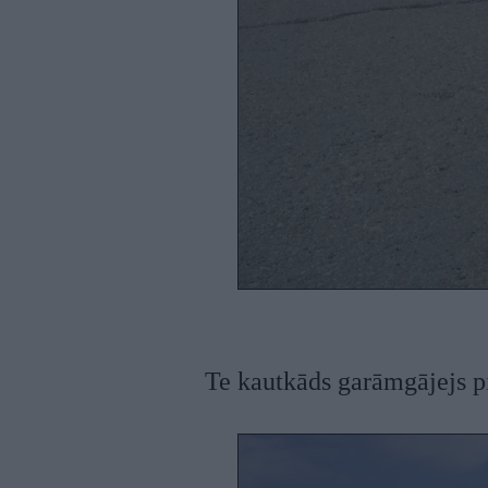
Te kautkāds garāmgājejs pi