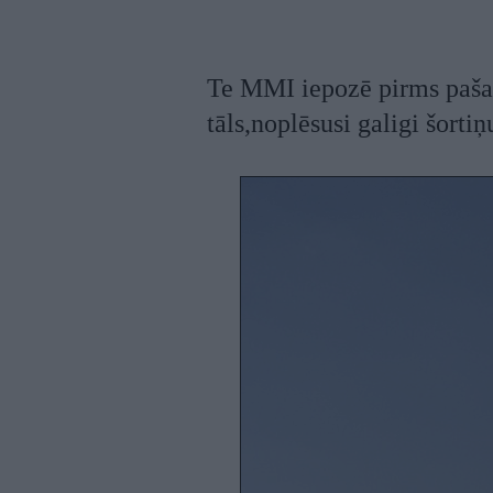
Te MMI iepozē pirms pašas
tāls,noplēsusi galigi šorti