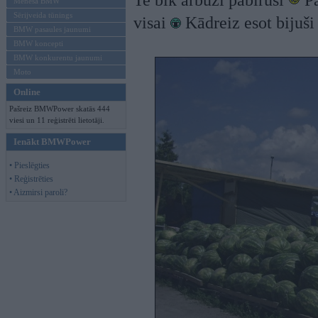
Te bik arbūzi pabiruši
Pa
Mēneša BMW
Sērijveida tūnings
visai
Kādreiz esot bijuši
BMW pasaules jaunumi
BMW koncepti
BMW konkurentu jaunumi
Moto
Online
Pašreiz BMWPower skatās 444
viesi un 11 reģistrēti lietotāji.
Ienākt BMWPower
• Pieslēgties
• Reģistrēties
• Aizmirsi paroli?