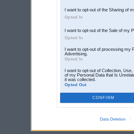
also be disclosed by us to 
I want to opt-out of the Sharing of 
Downstream Participants
th
Opted In
third parties.
I want to opt-out of the Sale of my 
Opted In
I want to opt-out of processing my 
Advertising.
Opted In
I want to opt-out of Collection, Use
of my Personal Data that Is Unrelat
it was collected.
Opted Out
CONFIRM
Data Deletion