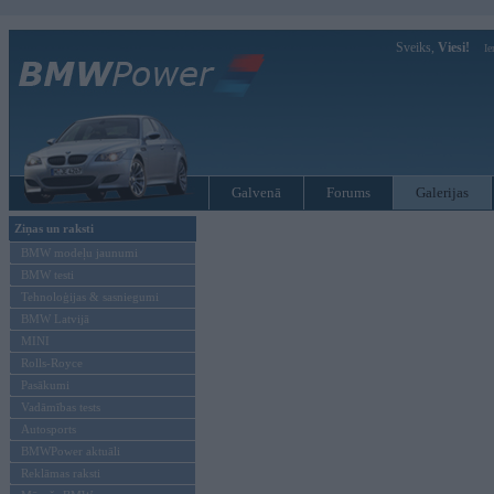
Sveiks,
Viesi!
Ie
Galvenā
Forums
Galerijas
Ziņas un raksti
BMW modeļu jaunumi
BMW testi
Tehnoloģijas & sasniegumi
BMW Latvijā
MINI
Rolls-Royce
Pasākumi
Vadāmības tests
Autosports
BMWPower aktuāli
Reklāmas raksti