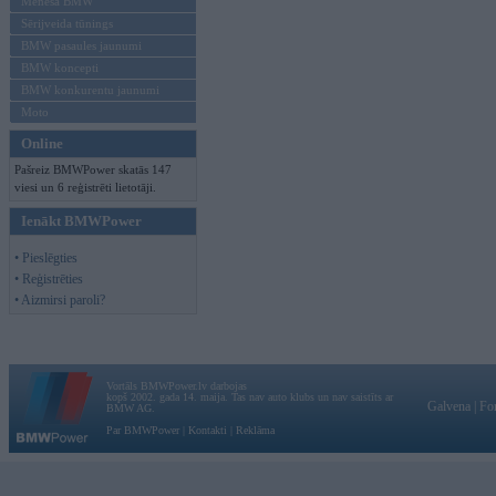
Mēneša BMW
Sērijveida tūnings
BMW pasaules jaunumi
BMW koncepti
BMW konkurentu jaunumi
Moto
Online
Pašreiz BMWPower skatās 147
viesi un 6 reģistrēti lietotāji.
Ienākt BMWPower
• Pieslēgties
• Reģistrēties
• Aizmirsi paroli?
Vortāls BMWPower.lv darbojas
kopš 2002. gada 14. maija. Tas nav auto klubs un nav saistīts ar
Galvena
|
Fo
BMW AG.
Par BMWPower
|
Kontakti
|
Reklāma