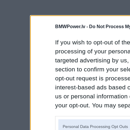
BMWPower.lv -
Do Not Process My
If you wish to opt-out of the
processing of your personal
targeted advertising by us
section to confirm your sel
opt-out request is proces
interest-based ads based o
us or personal information d
your opt-out. You may separ
disclosure of your personal
IAB’s list of downstream pa
Personal Data Processing Opt Outs