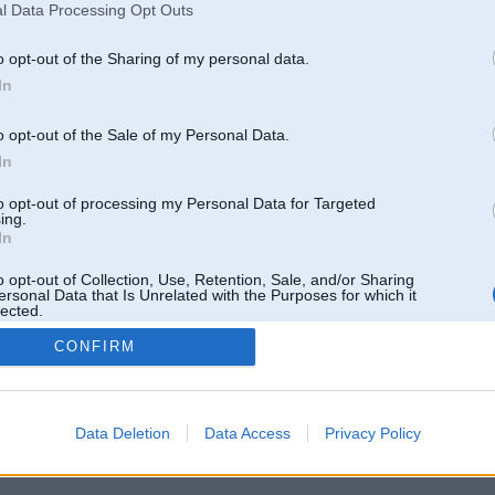
l Data Processing Opt Outs
o opt-out of the Sharing of my personal data.
ervalda un MBerga.
ārā.
In
as
visi poweristi, gan jaunie, gan 'vecie' jauki pavadīt vakaru foršā atmosfērā
o opt-out of the Sale of my Personal Data.
In
s->
wer.lv/member_gallery.php?gal_id=4905
to opt-out of processing my Personal Data for Targeted
ing.
In
o opt-out of Collection, Use, Retention, Sale, and/or Sharing
ersonal Data that Is Unrelated with the Purposes for which it
lected.
Out
CONFIRM
 un nav saistīts ar
Galvena
|
Forums
|
Galerijas
|
Reģistrācija
|
Lietotaāji
|
Meklētājs
|
Reklā
Data Deletion
Data Access
Privacy Policy