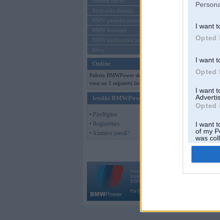
Mēneša BMW
Persona
Sērijveida tūnings
Ieeja bezmaksas.
BMW pasaules jaunumi
I want t
Mūzika no zzipa, 
BMW koncepti
Draudzīgas cenas b
Opted 
BMW konkurentu jaunumi
Diplomiņi un rotaļ
Moto
Īsāk sakot aicināti 
I want t
Online
Opted 
Dress code ~ šitād
Pašreiz BMWPower skatās 131
http://www.bmwpo
viesi un 1 reģistrēti lietotāji.
I want 
Advertis
Ienākt BMWPower
Opted 
• Pieslēgties
• Reģistrēties
I want t
of my P
• Aizmirsi paroli?
was col
Opted 
Vortāls BMWPower.lv darbojas
kopš 2002. gada 14. maija. Tas nav auto klubs
BMW AG.
Par BMWPower
|
Kontakti
|
Reklāma