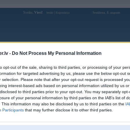
Sveiks,
Viesi!
|
Sestdiena, 8. augusts
Ienākt
Reģistrācija
Forums
Galerijas
Reģistrācija
Lietotāji
Meklētājs
.lv -
Do Not Process My Personal Information
10 BMWPower Zsv balle @ Baltvilla
to opt-out of the sale, sharing to third parties, or processing of your per
formation for targeted advertising by us, please use the below opt-out s
. May 2008, 13:40
 May 2008, 16:30
r selection. Please note that after your opt-out request is processed y
eing interest-based ads based on personal information utilized by us or
)
disclosed to third parties prior to your opt-out. You may separately opt-
losure of your personal information by third parties on the IAB’s list of
. This information may also be disclosed by us to third parties on the
IA
Participants
that may further disclose it to other third parties.