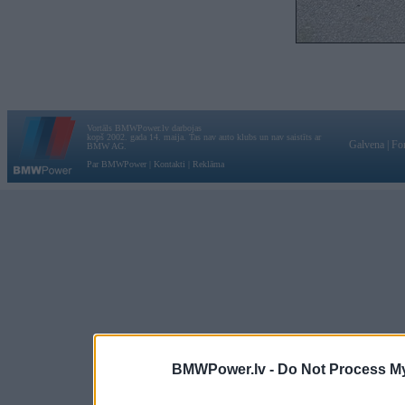
Vortāls BMWPower.lv darbojas
kopš 2002. gada 14. maija. Tas nav auto klubs un nav saistīts ar
Galvena
|
Fo
BMW AG.
Par BMWPower
|
Kontakti
|
Reklāma
BMWPower.lv -
Do Not Process My