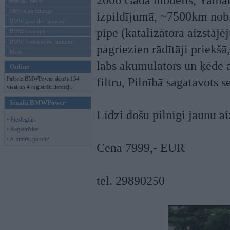
2006 Gada modelis, Yamah
Mēneša BMW
Sērijveida tūnings
izpildījumā, ~7500km nob
BMW pasaules jaunumi
pipe (katalizātora aizstājē
BMW koncepti
BMW konkurentu jaunumi
pagriezien rādītāji priekšā
Moto
labs akumulators un ķēde 
Online
Pašreiz BMWPower skatās 154
filtru, Pilnībā sagatavots 
viesi un 4 reģistrēti lietotāji.
Ienākt BMWPower
Līdzi došu pilnīgi jaunu 
• Pieslēgties
• Reģistrēties
• Aizmirsi paroli?
Cena 7999,- EUR
tel. 29890250