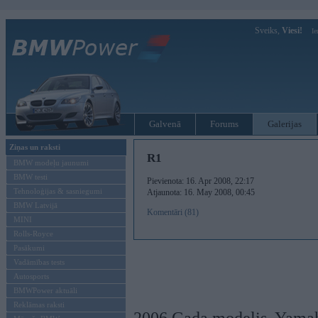
Sveiks,
Viesi!
Ie
Galvenā
Forums
Galerijas
Ziņas un raksti
R1
BMW modeļu jaunumi
BMW testi
Pievienota: 16. Apr 2008, 22:17
Tehnoloģijas & sasniegumi
Atjaunota: 16. May 2008, 00:45
BMW Latvijā
Komentāri (81)
MINI
Rolls-Royce
Pasākumi
Vadāmības tests
Autosports
BMWPower aktuāli
Reklāmas raksti