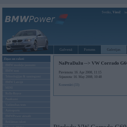
Sveiks,
Viesi!
Ie
Galvenā
Forums
Galerijas
Ziņas un raksti
NaPraDažu --> VW Corrado G6
BMW modeļu jaunumi
BMW testi
Pievienota: 16. Apr 2008, 11:15
Tehnoloģijas & sasniegumi
Atjaunota: 16. May 2008, 10:48
BMW Latvijā
Komentāri (33)
MINI
Rolls-Royce
Pasākumi
Vadāmības tests
Autosports
BMWPower aktuāli
Reklāmas raksti