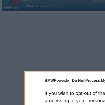
Galvena
|
Fo
BMW AG.
Par BMWPower
|
Kontakti
|
Reklāma
BMWPower.lv -
Do Not Process My
If you wish to opt-out of the
processing of your personal