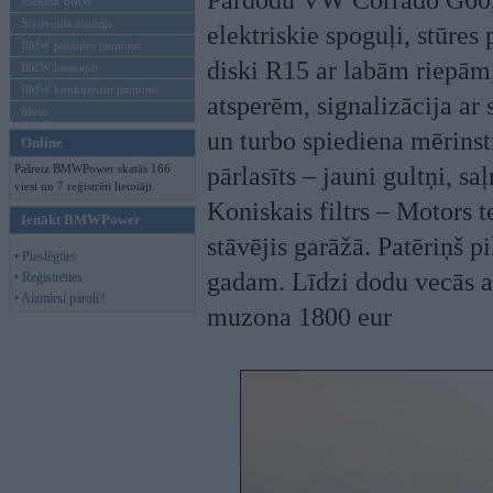
Pārdodu VW Corrado G60, 1
Mēneša BMW
Sērijveida tūnings
elektriskie spoguļi, stūres 
BMW pasaules jaunumi
diski R15 ar labām riepām
BMW koncepti
BMW konkurentu jaunumi
atsperēm, signalizācija ar 
Moto
un turbo spiediena mērins
Online
Pašreiz BMWPower skatās 166
pārlasīts – jauni gultņi, 
viesi un 7 reģistrēti lietotāji.
Koniskais filtrs – Motors 
Ienākt BMWPower
stāvējis garāžā. Patēriņš pi
• Pieslēgties
gadam. Līdzi dodu vecās a
• Reģistrēties
• Aizmirsi paroli?
muzona 1800 eur