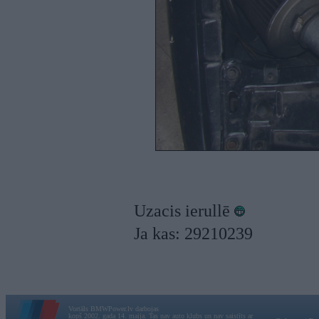
Uzacis ierullē
Ja kas: 29210239
Vortāls BMWPower.lv darbojas
kopš 2002. gada 14. maija. Tas nav auto klubs un nav saistīts ar