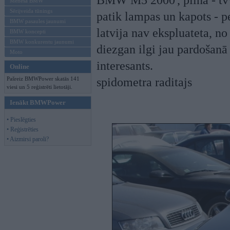
BMW M5 2000', pilna - tv+n
Mēneša BMW
Sērijveida tūnings
patik lampas un kapots - 
BMW pasaules jaunumi
latvija nav ekspluateta, no
BMW koncepti
BMW konkurentu jaunumi
diezgan ilgi jau pardošanā
Moto
interesants.
Online
Pašreiz BMWPower skatās 141
spidometra raditajs
viesi un 5 reģistrēti lietotāji.
Ienākt BMWPower
• Pieslēgties
• Reģistrēties
• Aizmirsi paroli?