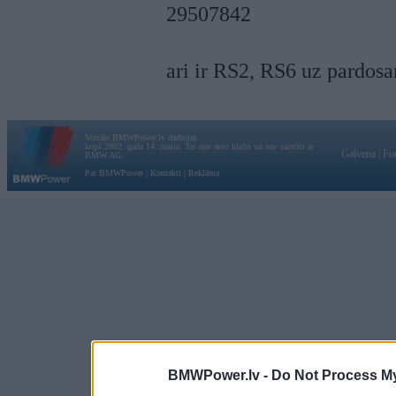
29507842
ari ir RS2, RS6 uz pardos
Vortāls BMWPower.lv darbojas
kopš 2002. gada 14. maija. Tas nav auto klubs un nav saistīts ar
Galvena
|
Fo
BMW AG.
Par BMWPower
|
Kontakti
|
Reklāma
BMWPower.lv -
Do Not Process My