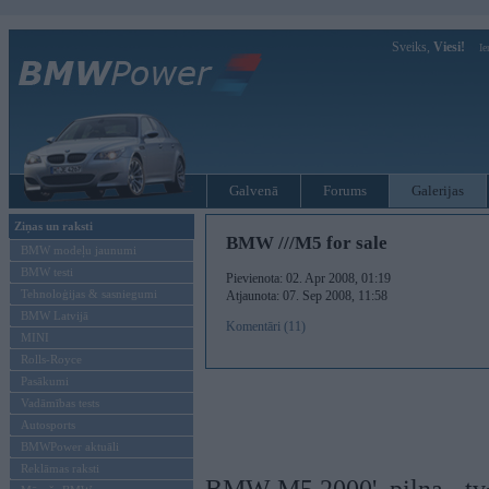
Sveiks,
Viesi!
Ie
Galvenā
Forums
Galerijas
Ziņas un raksti
BMW ///M5 for sale
BMW modeļu jaunumi
BMW testi
Pievienota: 02. Apr 2008, 01:19
Tehnoloģijas & sasniegumi
Atjaunota: 07. Sep 2008, 11:58
BMW Latvijā
Komentāri (11)
MINI
Rolls-Royce
Pasākumi
Vadāmības tests
Autosports
BMWPower aktuāli
Reklāmas raksti