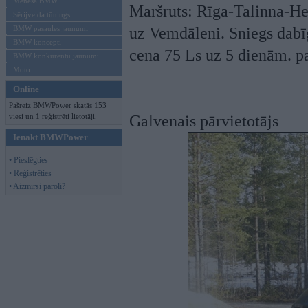
Mēneša BMW
Maršruts: Rīga-Talinna-H
Sērijveida tūnings
BMW pasaules jaunumi
uz Vemdāleni. Sniegs dab
BMW koncepti
cena 75 Ls uz 5 dienām. pa
BMW konkurentu jaunumi
Moto
Online
Pašreiz BMWPower skatās 153
viesi un 1 reģistrēti lietotāji.
Galvenais pārvietotājs
Ienākt BMWPower
• Pieslēgties
• Reģistrēties
• Aizmirsi paroli?