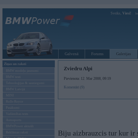
Sveiks,
Viesi!
Ie
Galvenā
Forums
Galerijas
Ziņas un raksti
Zviedru Alpi
BMW modeļu jaunumi
BMW testi
Pievienota: 12. Mar 2008, 09:19
Tehnoloģijas & sasniegumi
Komentāri (9)
BMW Latvijā
MINI
Rolls-Royce
Pasākumi
Vadāmības tests
Autosports
BMWPower aktuāli
Biju aizbrauzcis tur kur ir
Reklāmas raksti