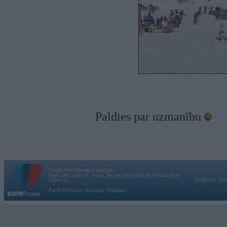
Paldies par uzmanību
Vortāls BMWPower.lv darbojas
kopš 2002. gada 14. maija. Tas nav auto klubs un nav saistīts ar
Galvena
|
Fo
BMW AG.
Par BMWPower
|
Kontakti
|
Reklāma