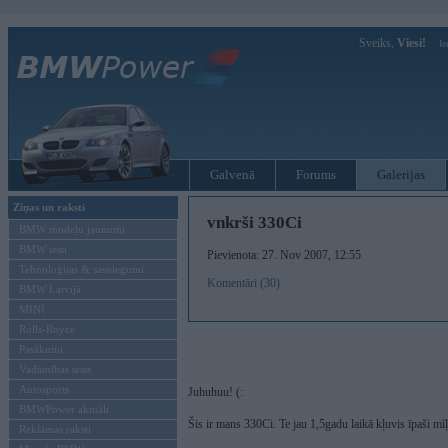
Sveiks,
Viesi!
Ie
Galvenā
Forums
Galerijas
Ziņas un raksti
vnkrši 330Ci
BMW modeļu jaunumi
BMW testi
Pievienota: 27. Nov 2007, 12:55
Tehnoloģijas & sasniegumi
Komentāri (30)
BMW Latvijā
MINI
Rolls-Royce
Pasākumi
Vadāmības tests
Autosports
Juhuhuu! (:
BMWPower aktuāli
Šis ir mans 330Ci. Te jau 1,5gadu laikā kļuvis īpaši mī
Reklāmas raksti