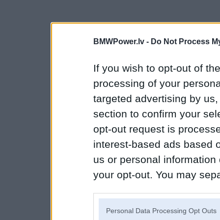
BMWPower.lv -
Do Not Process My
If you wish to opt-out of the
processing of your personal
targeted advertising by us
section to confirm your sel
opt-out request is proces
interest-based ads based o
us or personal information d
your opt-out. You may separ
disclosure of your personal
IAB’s list of downstream pa
Personal Data Processing Opt Outs