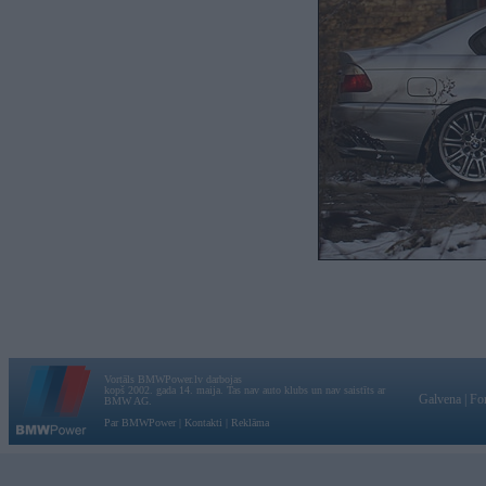
Vortāls BMWPower.lv darbojas
kopš 2002. gada 14. maija. Tas nav auto klubs un nav saistīts ar
Galvena
|
Fo
BMW AG.
Par BMWPower
|
Kontakti
|
Reklāma