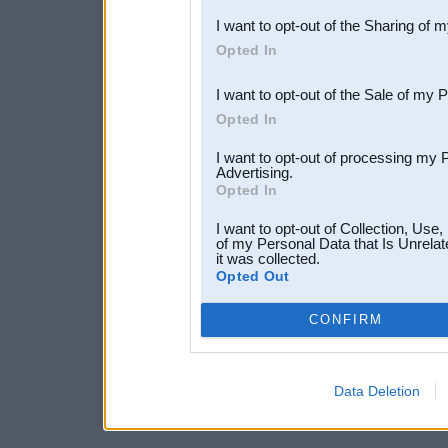
also be disclosed by us to 
I want to opt-out of the Sharing of 
Downstream Participants
th
Opted In
third parties.
I want to opt-out of the Sale of my 
Opted In
I want to opt-out of processing my 
Advertising.
Opted In
I want to opt-out of Collection, Use
of my Personal Data that Is Unrelat
it was collected.
Opted Out
CONFIRM
Data Deletion