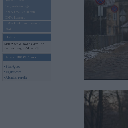
Mēneša BMW
Sērijveida tūnings
BMW pasaules jaunumi
BMW koncepti
BMW konkurentu jaunumi
Moto
Online
Pašreiz BMWPower skatās 167
viesi un 3 reģistrēti lietotāji.
Ienākt BMWPower
• Pieslēgties
• Reģistrēties
• Aizmirsi paroli?