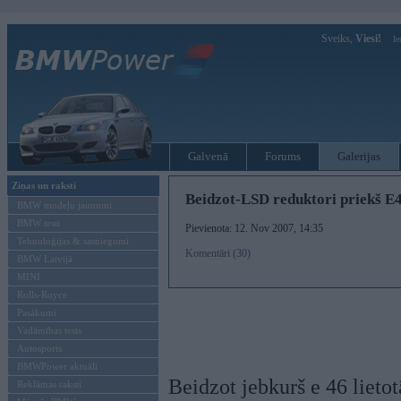
Sveiks,
Viesi!
Ie
Galvenā
Forums
Galerijas
Ziņas un raksti
Beidzot-LSD reduktori priekš E
BMW modeļu jaunumi
BMW testi
Pievienota: 12. Nov 2007, 14:35
Tehnoloģijas & sasniegumi
Komentāri (30)
BMW Latvijā
MINI
Rolls-Royce
Pasākumi
Vadāmības tests
Autosports
BMWPower aktuāli
Beidzot jebkurš e 46 lieto
Reklāmas raksti