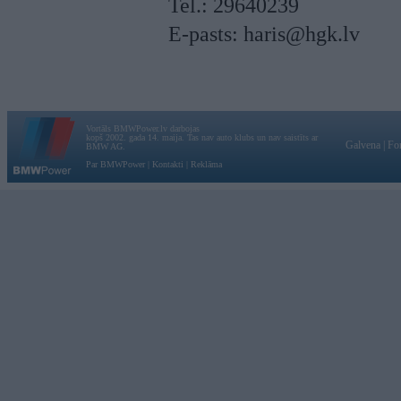
Tel.: 29640239
E-pasts:
haris@hgk.lv
Vortāls BMWPower.lv darbojas
kopš 2002. gada 14. maija. Tas nav auto klubs un nav saistīts ar
Galvena
|
Fo
BMW AG.
Par BMWPower
|
Kontakti
|
Reklāma