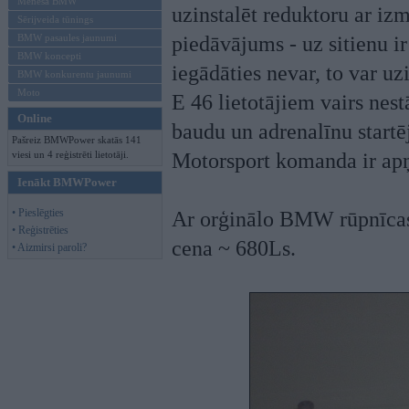
Mēneša BMW
uzinstalēt reduktoru ar i
Sērijveida tūnings
BMW pasaules jaunumi
piedāvājums - uz sitienu i
BMW koncepti
iegādāties nevar, to var uz
BMW konkurentu jaunumi
Moto
E 46 lietotājiem vairs nest
Online
baudu un adrenalīnu startē
Pašreiz BMWPower skatās 141
viesi un 4 reģistrēti lietotāji.
Motorsport komanda ir ap
Ienākt BMWPower
• Pieslēgties
Ar orģinālo BMW rūpnīca
• Reģistrēties
cena ~ 680Ls.
• Aizmirsi paroli?