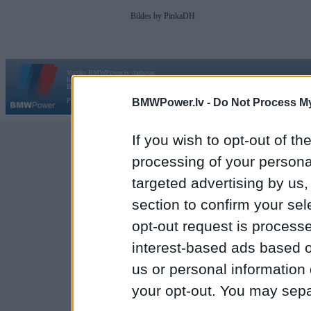
Bildes by PinkaDH
Vortāls BMWPower.lv darbojas
kopš 2002. gada 14. maija. Tas nav auto klubs un nav saistīts ar
Galvena
|
Fo
BMW AG.
BMWPower.lv -
Do Not Process My
Par BMWPower
|
Kontakti
|
Reklāma
If you wish to opt-out of the
processing of your personal
targeted advertising by us
section to confirm your sel
opt-out request is proces
interest-based ads based o
us or personal information d
your opt-out. You may separ