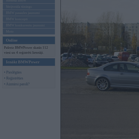
Mēneša BMW
Sērijveida tūnings
BMW pasaules jaunumi
BMW koncepti
BMW konkurentu jaunumi
Moto
Online
Pašreiz BMWPower skatās 112
viesi un 4 reģistrēti lietotāji.
Ienākt BMWPower
• Pieslēgties
• Reģistrēties
• Aizmirsi paroli?