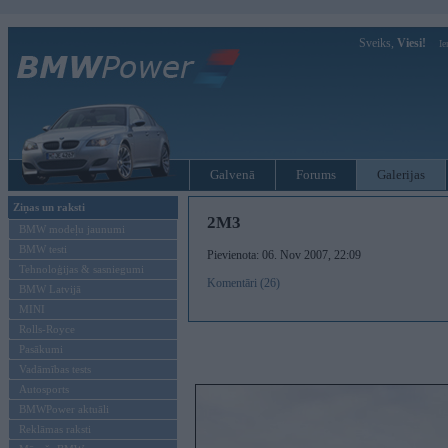
Sveiks,
Viesi!
Ie
Galvenā
Forums
Galerijas
Ziņas un raksti
2M3
BMW modeļu jaunumi
BMW testi
Pievienota: 06. Nov 2007, 22:09
Tehnoloģijas & sasniegumi
Komentāri (26)
BMW Latvijā
MINI
Rolls-Royce
Pasākumi
Vadāmības tests
Autosports
BMWPower aktuāli
Reklāmas raksti