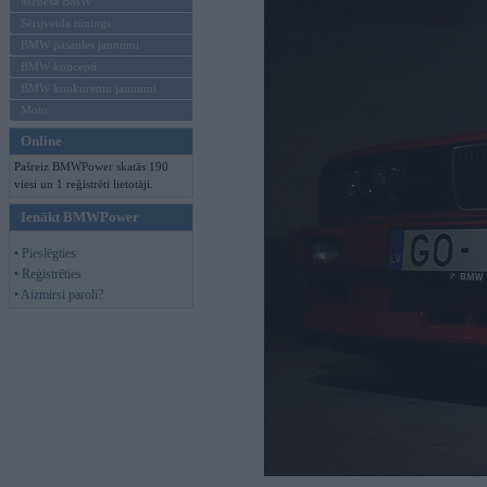
Mēneša BMW
Sērijveida tūnings
BMW pasaules jaunumi
BMW koncepti
BMW konkurentu jaunumi
Moto
Online
Pašreiz BMWPower skatās 190
viesi un 1 reģistrēti lietotāji.
Ienākt BMWPower
• Pieslēgties
• Reģistrēties
• Aizmirsi paroli?