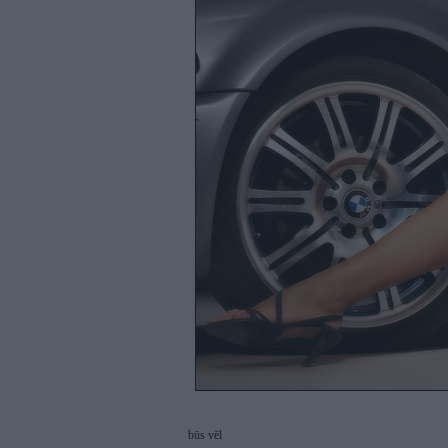
būs vēl