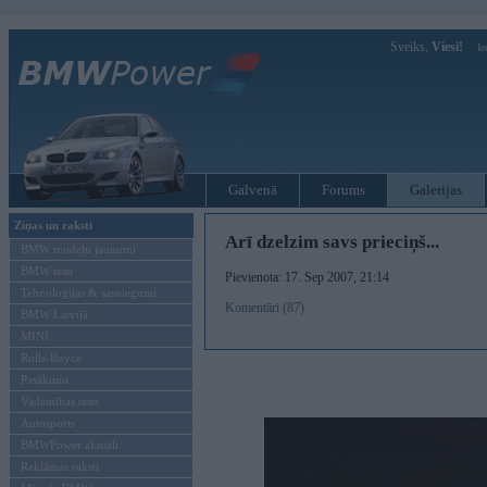
Sveiks,
Viesi!
Ie
Galvenā
Forums
Galerijas
Ziņas un raksti
Arī dzelzim savs prieciņš...
BMW modeļu jaunumi
BMW testi
Pievienota: 17. Sep 2007, 21:14
Tehnoloģijas & sasniegumi
Komentāri (87)
BMW Latvijā
MINI
Rolls-Royce
Pasākumi
Vadāmības tests
Autosports
BMWPower aktuāli
Reklāmas raksti