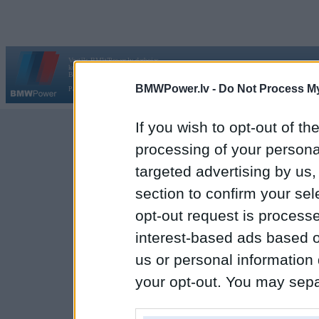
Vortāls BMWPower.lv darbojas
kopš 2002. gada 14. maija. Tas nav auto klubs un nav saistīts ar
Galvena
|
Fo
BMW AG.
BMWPower.lv -
Do Not Process My
Par BMWPower
|
Kontakti
|
Reklāma
If you wish to opt-out of the
processing of your personal
targeted advertising by us
section to confirm your sel
opt-out request is proces
interest-based ads based o
us or personal information d
your opt-out. You may separ
disclosure of your personal