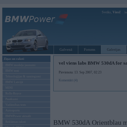
Sveiks,
Viesi!
Ie
Galvenā
Forums
Galerijas
Ziņas un raksti
vel viens labs BMW 530dA for s
BMW modeļu jaunumi
BMW testi
Pievienota: 13. Sep 2007, 02:23
Tehnoloģijas & sasniegumi
Komentāri (4)
BMW Latvijā
MINI
Rolls-Royce
Pasākumi
Vadāmības tests
Autosports
BMWPower aktuāli
BMW 530dA Orientblau me
Reklāmas raksti