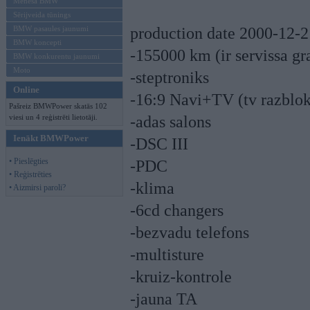
Mēneša BMW
Sērijveida tūnings
BMW pasaules jaunumi
production date 2000-12-2
BMW koncepti
-155000 km (ir servissa gr
BMW konkurentu jaunumi
Moto
-steptroniks
Online
-16:9 Navi+TV (tv razblok
Pašreiz BMWPower skatās 102
viesi un 4 reģistrēti lietotāji.
-adas salons
Ienākt BMWPower
-DSC III
• Pieslēgties
-PDC
• Reģistrēties
-klima
• Aizmirsi paroli?
-6cd changers
-bezvadu telefons
-multisture
-kruiz-kontrole
-jauna TA