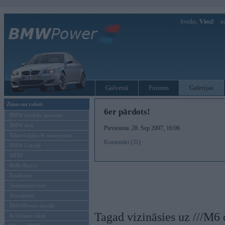
Sveiks,
Viesi!
Ie
Galvenā
Forums
Galerijas
Ziņas un raksti
6er pārdots!
BMW modeļu jaunumi
BMW testi
Pievienota: 28. Sep 2007, 16:06
Tehnoloģijas & sasniegumi
Komentāri (31)
BMW Latvijā
MINI
Rolls-Royce
Pasākumi
Vadāmības tests
Autosports
BMWPower aktuāli
Tagad vizināsies uz ///M6
Reklāmas raksti