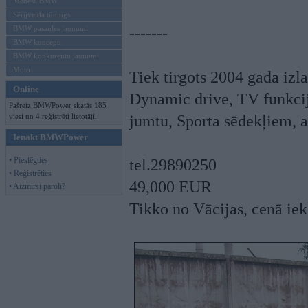
Mēneša BMW
Sērijveida tūnings
BMW pasaules jaunumi
-------
BMW koncepti
BMW konkurentu jaunumi
Moto
Tiek tirgots 2004 gada iz
Online
Dynamic drive, TV funkci
Pašreiz BMWPower skatās 185
viesi un 4 reģistrēti lietotāji.
jumtu, Sporta sēdekļiem, a
Ienākt BMWPower
• Pieslēgties
tel.29890250
• Reģistrēties
49,000 EUR
• Aizmirsi paroli?
Tikko no Vācijas, cenā ie