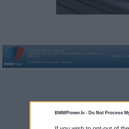
Vortāls BMWPower.lv darbojas
kopš 2002. gada 14. maija. Tas nav auto klubs un nav saistīts ar
Galvena
|
Fo
BMW AG.
Par BMWPower
|
Kontakti
|
Reklāma
BMWPower.lv -
Do Not Process My
If you wish to opt-out of the