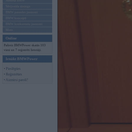
Mēneša BMW
Sērijveida tūnings
BMW pasaules jaunumi
BMW koncepti
BMW konkurentu jaunumi
Moto
Online
Pašreiz BMWPower skatās 103
viesi un 7 reģistrēti lietotāji.
Ienākt BMWPower
• Pieslēgties
• Reģistrēties
• Aizmirsi paroli?