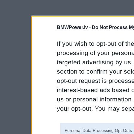
BMWPower.lv -
Do Not Process My
If you wish to opt-out of the
processing of your personal
targeted advertising by us
section to confirm your sel
opt-out request is proces
interest-based ads based o
us or personal information d
your opt-out. You may separ
disclosure of your personal
IAB’s list of downstream pa
Personal Data Processing Opt Outs