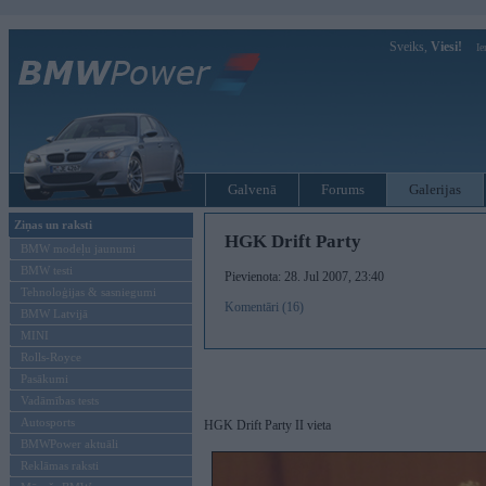
Sveiks,
Viesi!
Ie
Galvenā
Forums
Galerijas
Ziņas un raksti
HGK Drift Party
BMW modeļu jaunumi
BMW testi
Pievienota: 28. Jul 2007, 23:40
Tehnoloģijas & sasniegumi
Komentāri (16)
BMW Latvijā
MINI
Rolls-Royce
Pasākumi
Vadāmības tests
Autosports
HGK Drift Party II vieta
BMWPower aktuāli
Reklāmas raksti