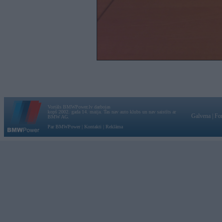
Vortāls BMWPower.lv darbojas
kopš 2002. gada 14. maija. Tas nav auto klubs un nav saistīts ar
Galvena
|
Fo
BMW AG.
Par BMWPower
|
Kontakti
|
Reklāma