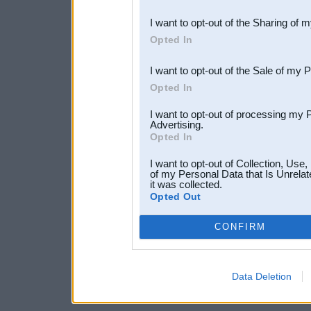
also be disclosed by us to 
I want to opt-out of the Sharing of 
Downstream Participants
th
Opted In
third parties.
I want to opt-out of the Sale of my 
Opted In
I want to opt-out of processing my 
Advertising.
Opted In
I want to opt-out of Collection, Use
of my Personal Data that Is Unrelat
it was collected.
Opted Out
CONFIRM
Data Deletion