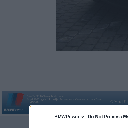
Vortāls BMWPower.lv darbojas
kopš 2002. gada 14. maija. Tas nav auto klubs un nav saistīts ar
Galvena
|
Fo
BMW AG.
Par BMWPower
|
Kontakti
|
Reklāma
BMWPower.lv -
Do Not Process My