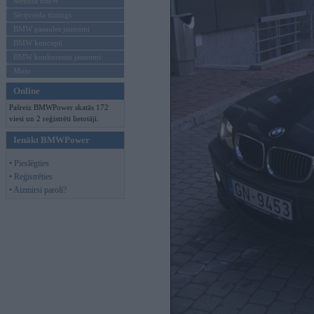
Mēneša BMW
Sērijveida tūnings
BMW pasaules jaunumi
BMW koncepti
BMW konkurentu jaunumi
Moto
Online
Pašreiz BMWPower skatās 172
viesi un 2 reģistrēti lietotāji.
Ienākt BMWPower
• Pieslēgties
• Reģistrēties
• Aizmirsi paroli?