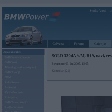
Sveiks,
Viesi!
Ie
Galvenā
Forums
Galerijas
Ziņas un raksti
SOLD 330dA ///M, R19, navi, re
BMW modeļu jaunumi
BMW testi
Pievienota: 03. Jul 2007, 15:05
Tehnoloģijas & sasniegumi
Komentāri (21)
BMW Latvijā
MINI
Rolls-Royce
Pasākumi
Vadāmības tests
Autosports
BMWPower aktuāli
Reklāmas raksti