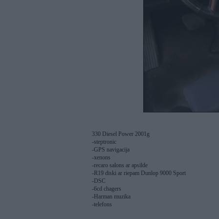
330 Diesel Power 2001g
-steptronic
-GPS navigacija
-xenons
-recaro salons ar apsilde
-R19 diski ar riepam Dunlop 9000 Sport
-DSC
-6cd chagers
-Harman muzika
-telefons