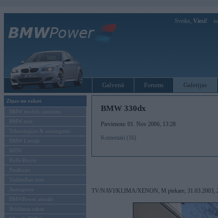
Sveiks,
Viesi!
Ie
Galvenā
Forums
Galerijas
Ziņas un raksti
BMW 330dx
BMW modeļu jaunumi
BMW testi
Pievienota: 01. Nov 2006, 13:28
Tehnoloģijas & sasniegumi
Komentāri (16)
BMW Latvijā
MINI
Rolls-Royce
Pasākumi
Vadāmības tests
Autosports
TV/NAVI/KLIMA/XENON, M piekare, 31.03.2003, 22
BMWPower aktuāli
Reklāmas raksti