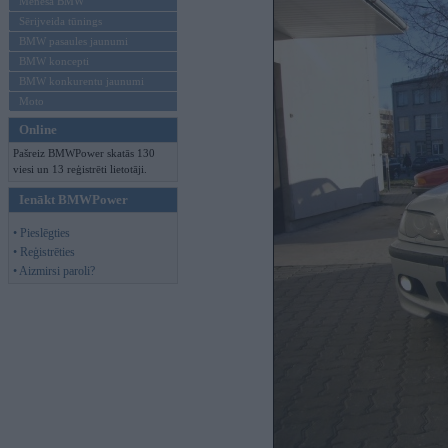
Mēneša BMW
Sērijveida tūnings
BMW pasaules jaunumi
BMW koncepti
BMW konkurentu jaunumi
Moto
Online
Pašreiz BMWPower skatās 130
viesi un 13 reģistrēti lietotāji.
Ienākt BMWPower
• Pieslēgties
• Reģistrēties
• Aizmirsi paroli?