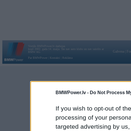
Vortāls BMWPower.lv darbojas
kopš 2002. gada 14. maija. Tas nav auto klubs un nav saistīts ar
Galvena
|
Fo
BMW AG.
Par BMWPower
|
Kontakti
|
Reklāma
BMWPower.lv -
Do Not Process My
If you wish to opt-out of the
processing of your personal
targeted advertising by us