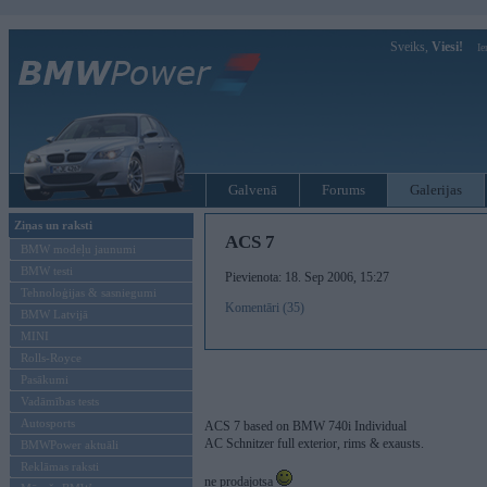
Sveiks,
Viesi!
Ie
Galvenā
Forums
Galerijas
Ziņas un raksti
ACS 7
BMW modeļu jaunumi
BMW testi
Pievienota: 18. Sep 2006, 15:27
Tehnoloģijas & sasniegumi
Komentāri (35)
BMW Latvijā
MINI
Rolls-Royce
Pasākumi
Vadāmības tests
Autosports
ACS 7 based on BMW 740i Individual
AC Schnitzer full exterior, rims & exausts.
BMWPower aktuāli
Reklāmas raksti
ne prodajotsa