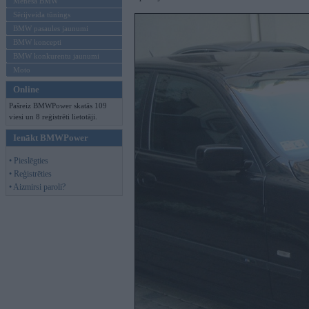
Mēneša BMW
Sērijveida tūnings
BMW pasaules jaunumi
BMW koncepti
BMW konkurentu jaunumi
Moto
Online
Pašreiz BMWPower skatās 109
viesi un 8 reģistrēti lietotāji.
Ienākt BMWPower
• Pieslēgties
• Reģistrēties
• Aizmirsi paroli?