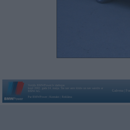
Vortāls BMWPower.lv darbojas
kopš 2002. gada 14. maija. Tas nav auto klubs un nav saistīts ar
Galvena
|
Fo
BMW AG.
Par BMWPower
|
Kontakti
|
Reklāma