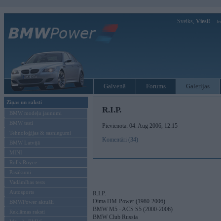
Sveiks,
Viesi!
Ie
Galvenā
Forums
Galerijas
Ziņas un raksti
R.I.P.
BMW modeļu jaunumi
BMW testi
Pievienota: 04. Aug 2006, 12:15
Tehnoloģijas & sasniegumi
Komentāri (34)
BMW Latvijā
MINI
Rolls-Royce
Pasākumi
Vadāmības tests
Autosports
R.I.P.
Dima DM-Power (1980-2006)
BMWPower aktuāli
BMW M5 - ACS S5 (2000-2006)
Reklāmas raksti
BMW Club Russia