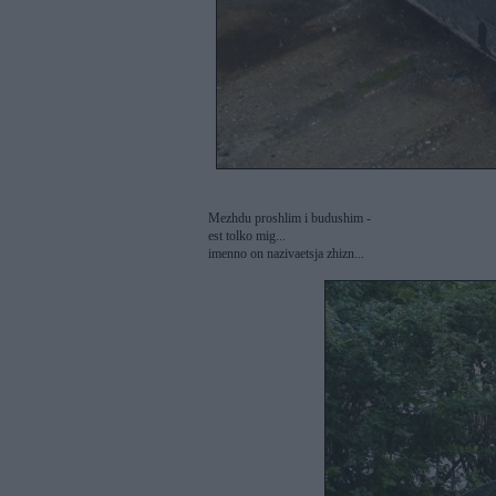
Mezhdu proshlim i budushim -
est tolko mig...
imenno on nazivaetsja zhizn...