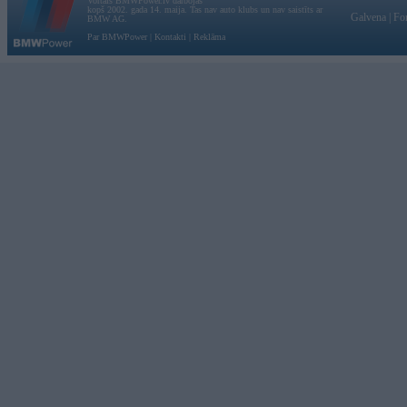
Vortāls BMWPower.lv darbojas
kopš 2002. gada 14. maija. Tas nav auto klubs un nav saistīts ar
Galvena
|
Fo
BMW AG.
Par BMWPower
|
Kontakti
|
Reklāma