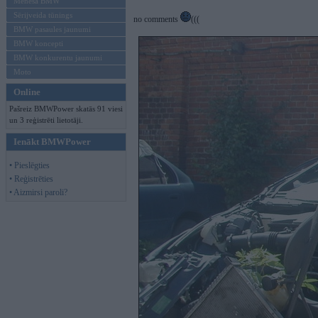
Mēneša BMW
Sērijveida tūnings
no comments
(((
BMW pasaules jaunumi
BMW koncepti
BMW konkurentu jaunumi
Moto
Online
Pašreiz BMWPower skatās 91 viesi
un 3 reģistrēti lietotāji.
Ienākt BMWPower
• Pieslēgties
• Reģistrēties
• Aizmirsi paroli?