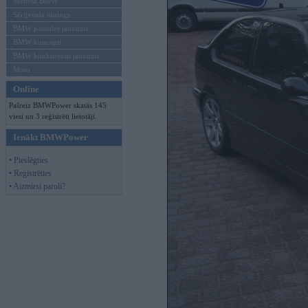
Mēneša BMW
Sērijveida tūnings
BMW pasaules jaunumi
BMW koncepti
BMW konkurentu jaunumi
Moto
Online
Pašreiz BMWPower skatās 145
viesi un 3 reģistrēti lietotāji.
Ienākt BMWPower
• Pieslēgties
• Reģistrēties
• Aizmirsi paroli?