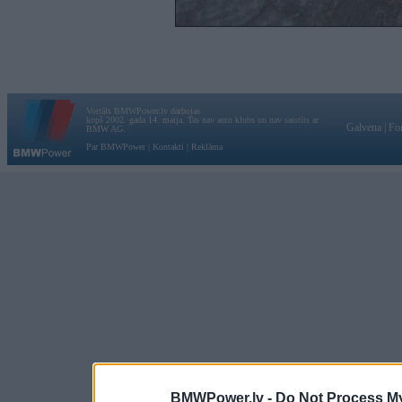
Vortāls BMWPower.lv darbojas
kopš 2002. gada 14. maija. Tas nav auto klubs un nav saistīts ar
Galvena
|
Fo
BMW AG.
Par BMWPower
|
Kontakti
|
Reklāma
BMWPower.lv -
Do Not Process My