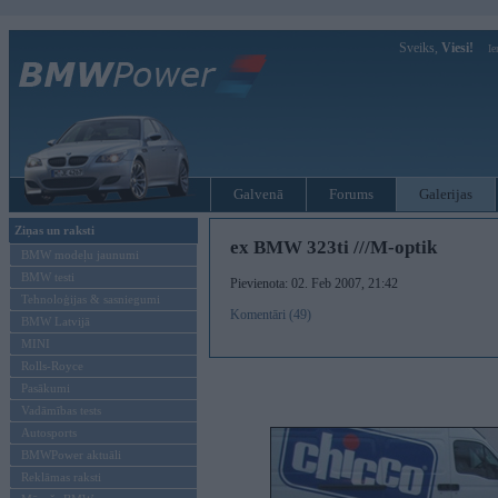
Sveiks,
Viesi!
Ie
Galvenā
Forums
Galerijas
Ziņas un raksti
ex BMW 323ti ///M-optik
BMW modeļu jaunumi
BMW testi
Pievienota: 02. Feb 2007, 21:42
Tehnoloģijas & sasniegumi
Komentāri (49)
BMW Latvijā
MINI
Rolls-Royce
Pasākumi
Vadāmības tests
Autosports
BMWPower aktuāli
Reklāmas raksti