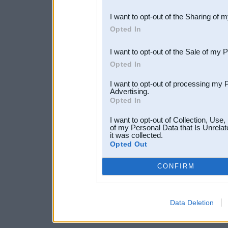
also be disclosed by us to 
I want to opt-out of the Sharing of 
Downstream Participants
th
Opted In
third parties.
I want to opt-out of the Sale of my 
Opted In
I want to opt-out of processing my 
Advertising.
Opted In
I want to opt-out of Collection, Use
of my Personal Data that Is Unrelat
it was collected.
Opted Out
CONFIRM
Data Deletion