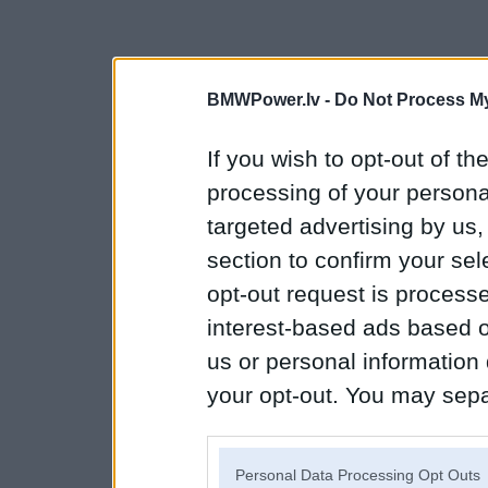
BMWPower.lv -
Do Not Process My
If you wish to opt-out of the
processing of your personal
targeted advertising by us
section to confirm your sel
opt-out request is proces
interest-based ads based o
us or personal information d
your opt-out. You may separ
disclosure of your personal
IAB’s list of downstream pa
Personal Data Processing Opt Outs