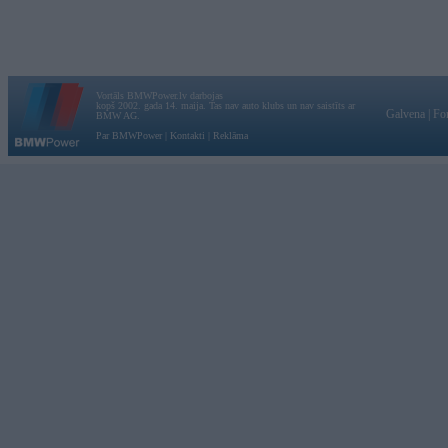
Vortāls BMWPower.lv darbojas
kopš 2002. gada 14. maija. Tas nav auto klubs un nav saistīts ar
Galvena
|
Fo
BMW AG.
Par BMWPower
|
Kontakti
|
Reklāma