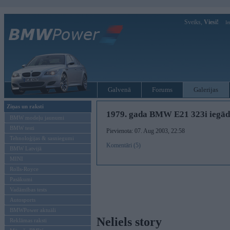
Sveiks,
Viesi!
Ie
Galvenā
Forums
Galerijas
Ziņas un raksti
1979. gada BMW E21 323i iegād
BMW modeļu jaunumi
BMW testi
Pievienota: 07. Aug 2003, 22:58
Tehnoloģijas & sasniegumi
Komentāri (5)
BMW Latvijā
MINI
Rolls-Royce
Pasākumi
Vadāmības tests
Autosports
BMWPower aktuāli
Neliels story
Reklāmas raksti