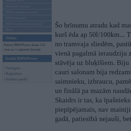
Mēneša BMW
Sērijveida tūnings
BMW pasaules jaunumi
BMW koncepti
Šo brīnumu atradu kad man
BMW konkurentu jaunumi
Moto
kurš ēda ap 50l/100km... T
Online
no tramvaja sliedēm, past
Pašreiz BMWPower skatās 132
viesi un 1 reģistrēti lietotāji.
vienā pagalmā ieraudziju 
Ienākt BMWPower
stāvēja uz bluķīšiem. Biju 
• Pieslēgties
cauri salonam bija redzams
• Reģistrēties
• Aizmirsi paroli?
saimnieku, izbraucu, pamēģ
un finālā pa mazām naudā
Skaidrs ir tas, ka īpašnieks
piepīpējamais, nav mainiji
gadā, patiesībā nejauši, bet