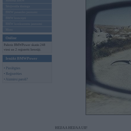
Mēneša BMW
Sērijveida tūnings
BMW pasaules jaunumi
BMW koncepti
BMW konkurentu jaunumi
Moto
Online
Pašreiz BMWPower skatās 248
viesi un 2 reģistrēti lietotāji.
Ienākt BMWPower
• Pieslēgties
• Reģistrēties
• Aizmirsi paroli?
HEIJAA HEIJAA UII!