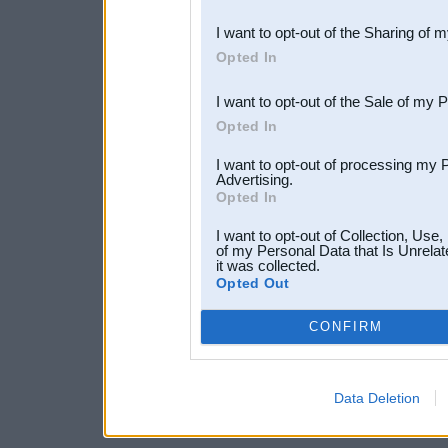
also be disclosed by us to 
I want to opt-out of the Sharing of 
Downstream Participants
th
Opted In
third parties.
I want to opt-out of the Sale of my 
Opted In
I want to opt-out of processing my 
Advertising.
Opted In
I want to opt-out of Collection, Use
of my Personal Data that Is Unrelat
it was collected.
Opted Out
CONFIRM
Data Deletion