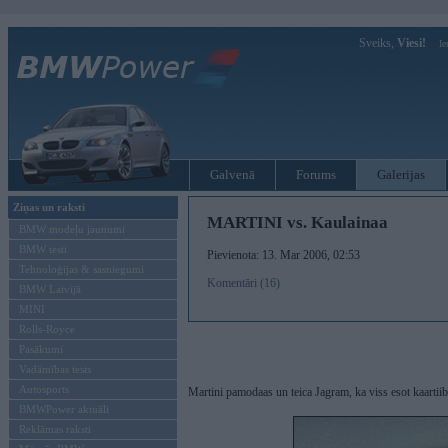
Sveiks,
Viesi!
Ie
Galvenā
Forums
Galerijas
Ziņas un raksti
MARTINI vs. Kaulainaa
BMW modeļu jaunumi
BMW testi
Pievienota: 13. Mar 2006, 02:53
Tehnoloģijas & sasniegumi
Komentāri (16)
BMW Latvijā
MINI
Rolls-Royce
Pasākumi
Vadāmības tests
Autosports
Martini pamodaas un teica Jagram, ka viss esot kaartiib
BMWPower aktuāli
Reklāmas raksti