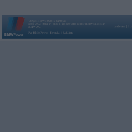
Vortāls BMWPower.lv darbojas
kopš 2002. gada 14. maija. Tas nav auto klubs un nav saistīts ar
Galvena
|
Fo
BMW AG.
Par BMWPower
|
Kontakti
|
Reklāma