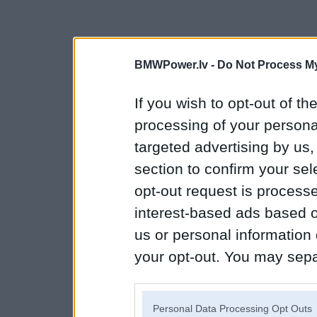
BMWPower.lv -
Do Not Process My
If you wish to opt-out of the
processing of your personal
targeted advertising by us
section to confirm your sel
opt-out request is proces
interest-based ads based o
us or personal information d
your opt-out. You may separ
disclosure of your personal
IAB’s list of downstream pa
Personal Data Processing Opt Outs