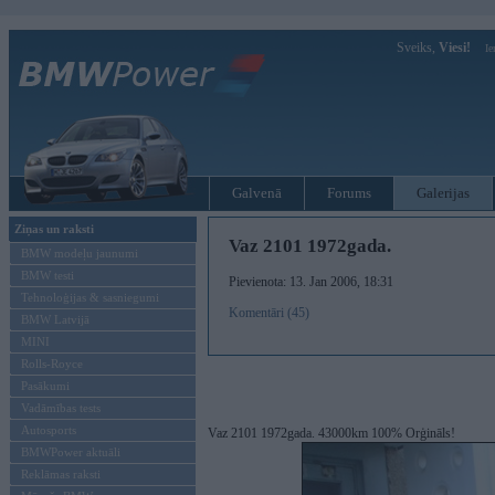
Sveiks,
Viesi!
Ie
Galvenā
Forums
Galerijas
Ziņas un raksti
Vaz 2101 1972gada.
BMW modeļu jaunumi
BMW testi
Pievienota: 13. Jan 2006, 18:31
Tehnoloģijas & sasniegumi
Komentāri (45)
BMW Latvijā
MINI
Rolls-Royce
Pasākumi
Vadāmības tests
Autosports
Vaz 2101 1972gada. 43000km 100% Orģināls!
BMWPower aktuāli
Reklāmas raksti