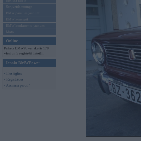
Mēneša BMW
Sērijveida tūnings
BMW pasaules jaunumi
BMW koncepti
BMW konkurentu jaunumi
Moto
Online
Pašreiz BMWPower skatās 170
viesi un 5 reģistrēti lietotāji.
Ienākt BMWPower
• Pieslēgties
• Reģistrēties
• Aizmirsi paroli?