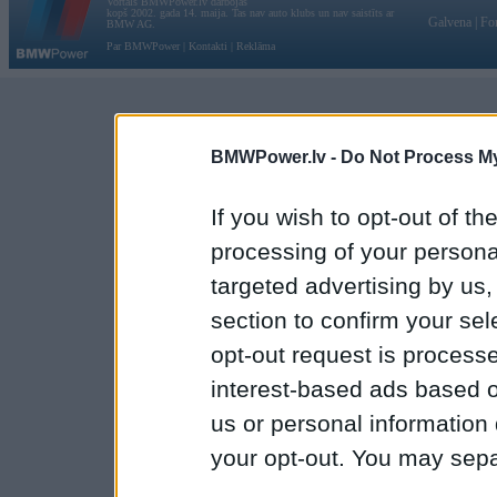
Vortāls BMWPower.lv darbojas
kopš 2002. gada 14. maija. Tas nav auto klubs un nav saistīts ar
Galvena
|
Fo
BMW AG.
Par BMWPower
|
Kontakti
|
Reklāma
BMWPower.lv -
Do Not Process My
If you wish to opt-out of the
processing of your personal
targeted advertising by us
section to confirm your sel
opt-out request is proces
interest-based ads based o
us or personal information d
your opt-out. You may separ
disclosure of your personal