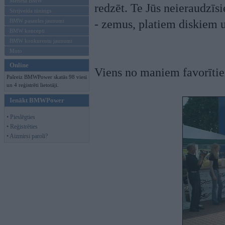
Mēneša BMW
redzēt. Te Jūs neieraudzī
Sērijveida tūnings
BMW pasaules jaunumi
- zemus, platiem diskiem u
BMW koncepti
BMW konkurentu jaunumi
Moto
Online
Viens no maniem favorīti
Pašreiz BMWPower skatās 98 viesi
un 4 reģistrēti lietotāji.
Ienākt BMWPower
• Pieslēgties
• Reģistrēties
• Aizmirsi paroli?