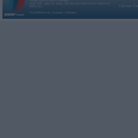
Vortāls BMWPower.lv darbojas
kopš 2002. gada 14. maija. Tas nav auto klubs un nav saistīts ar
Galvena
|
Fo
BMW AG.
Par BMWPower
|
Kontakti
|
Reklāma