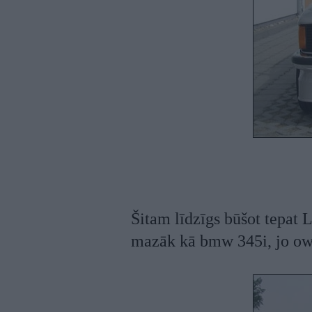
Šitam līdzīgs būšot tepat 
mazāk kā bmw 345i, jo own