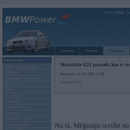
Sveiks,
Viesi!
Ie
Galvenā
Forums
Galerijas
Ziņas un raksti
Skaistākie E21 pasaulē, kas ir re
BMW modeļu jaunumi
BMW testi
Pievienota: 14. Dec 2003, 11:34
Tehnoloģijas & sasniegumi
Komentāri (13)
BMW Latvijā
MINI
Rolls-Royce
Pasākumi
Vadāmības tests
Autosports
BMWPower aktuāli
Nu tā. Mēģināju izvilkt n
Reklāmas raksti