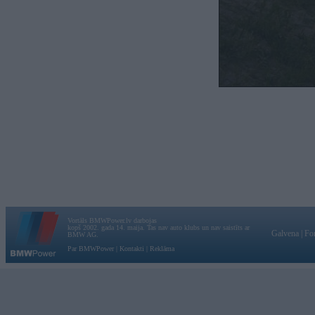
Vortāls BMWPower.lv darbojas
kopš 2002. gada 14. maija. Tas nav auto klubs un nav saistīts ar
Galvena
|
Fo
BMW AG.
Par BMWPower
|
Kontakti
|
Reklāma