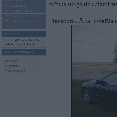
Mēneša BMW
fočuks steigā tiek aizmirsts
Sērijveida tūnings
BMW pasaules jaunumi
BMW koncepti
Transports. Ātrai dvielīša
BMW konkurentu jaunumi
Moto
Online
Pašreiz BMWPower skatās 168
viesi un 5 reģistrēti lietotāji.
Ienākt BMWPower
• Pieslēgties
• Reģistrēties
• Aizmirsi paroli?