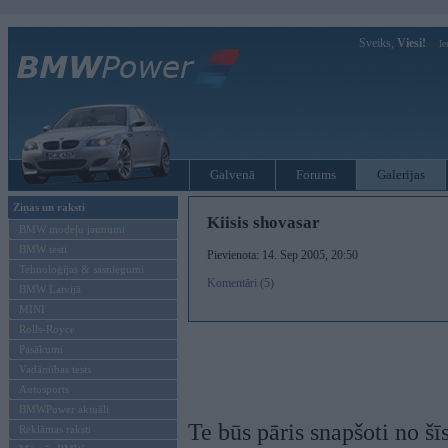
Sveiks,
Viesi!
Ie
Galvenā
Forums
Galerijas
Ziņas un raksti
Kiisis shovasar
BMW modeļu jaunumi
BMW testi
Pievienota: 14. Sep 2005, 20:50
Tehnoloģijas & sasniegumi
Komentāri (5)
BMW Latvijā
MINI
Rolls-Royce
Pasākumi
Vadāmības tests
Autosports
BMWPower aktuāli
Te būs pāris snapšoti no šī
Reklāmas raksti