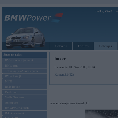
Sveiks,
Viesi!
Ie
Galvenā
Forums
Galerijas
Ziņas un raksti
boxer
BMW modeļu jaunumi
BMW testi
Pievienota: 01. Nov 2005, 10:04
Tehnoloģijas & sasniegumi
Komentāri (32)
BMW Latvijā
MINI
Rolls-Royce
Pasākumi
Vadāmības tests
Autosports
haha nu shaujiet aara šakaali ;D
BMWPower aktuāli
Reklāmas raksti