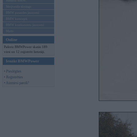
Mēneša BMW
Sērijveida tūnings
BMW pasaules jaunumi
BMW koncepti
BMW konkurentu jaunumi
Moto
Online
Pašreiz BMWPower skatās 189
viesi un 12 reģistrēti lietotāji.
Ienākt BMWPower
• Pieslēgties
• Reģistrēties
• Aizmirsi paroli?