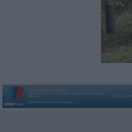
Vortāls BMWPower.lv darbojas
kopš 2002. gada 14. maija. Tas nav auto klubs un nav saistīts ar
Galvena
|
Fo
BMW AG.
Par BMWPower
|
Kontakti
|
Reklāma