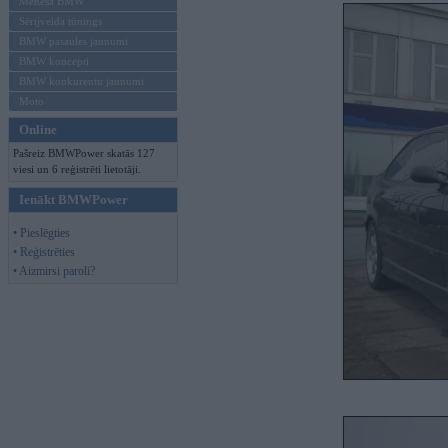
Mēneša BMW
Sērijveida tūnings
BMW pasaules jaunumi
BMW koncepti
BMW konkurentu jaunumi
Moto
Online
Pašreiz BMWPower skatās 127
viesi un 6 reģistrēti lietotāji.
Ienākt BMWPower
• Pieslēgties
• Reģistrēties
• Aizmirsi paroli?