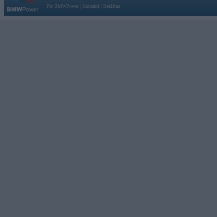
Par BMWPower
|
Kontakti
|
Reklāma