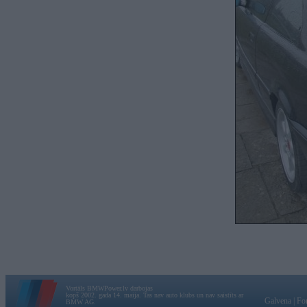
Vortāls BMWPower.lv darbojas
kopš 2002. gada 14. maija. Tas nav auto klubs un nav saistīts ar
Galvena
|
Fo
BMW AG.