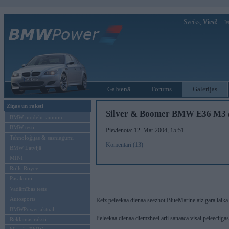
Sveiks,
Viesi!
Ie
Galvenā
Forums
Galerijas
Ziņas un raksti
Silver & Boomer BMW E36 M3 
BMW modeļu jaunumi
BMW testi
Pievienota: 12. Mar 2004, 15:51
Tehnoloģijas & sasniegumi
Komentāri (13)
BMW Latvijā
MINI
Rolls-Royce
Pasākumi
Vadāmības tests
Autosports
Reiz peleekaa dienaa seezhot BlueMarine aiz gara laik
BMWPower aktuāli
Peleekaa dienaa diemzheel arii sanaaca visai peleeciigas
Reklāmas raksti