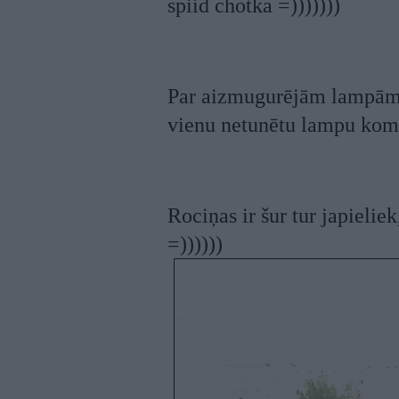
spiid chotka =)))))))
Par aizmugurējām lampām a
vienu netunētu lampu kompl
Rociņas ir šur tur japielie
=))))))