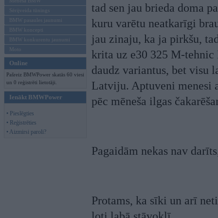
Mēneša BMW
tad sen jau brieda doma par
Sērijveida tūnings
BMW pasaules jaunumi
kuru varētu neatkarīgi bra
BMW koncepti
jau zinaju, ka ja pirkšu, ta
BMW konkurentu jaunumi
Moto
krita uz e30 325 M-tehnic 
Online
daudz variantus, bet visu l
Pašreiz BMWPower skatās 60 viesi
un 0 reģistrēti lietotāji.
Latviju. Aptuveni menesi a
Ienākt BMWPower
pēc mēneša ilgas čakarēšan
• Pieslēgties
• Reģistrēties
• Aizmirsi paroli?
Pagaidām nekas nav darīts, 
Protams, ka sīki un arī net
ļoti labā stāvoklī