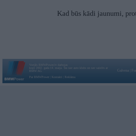
Kad būs kādi jaunumi, prot
Vortāls BMWPower.lv darbojas
kopš 2002. gada 14. maija. Tas nav auto klubs un nav saistīts ar
Galvena
|
Fo
BMW AG.
Par BMWPower
|
Kontakti
|
Reklāma