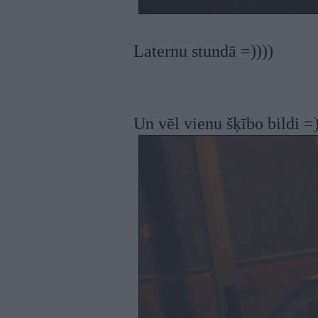
Laternu stundā =))))
Un vēl vienu šķībo bildi =)