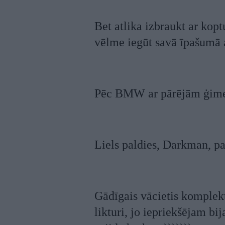
Bet atlika izbraukt ar kop
vēlme iegūt savā īpašumā
Pēc BMW ar pārējām ģimene
Liels paldies, Darkman, p
Gādīgais vācietis komplektā
likturi, jo iepriekšējam b