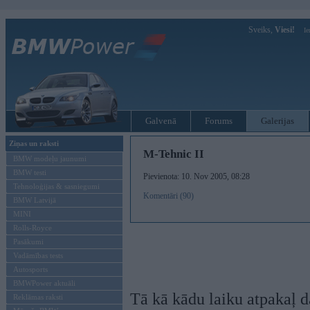
Sveiks,
Viesi!
Ie
Galvenā
Forums
Galerijas
Ziņas un raksti
M-Tehnic II
BMW modeļu jaunumi
BMW testi
Pievienota: 10. Nov 2005, 08:28
Tehnoloģijas & sasniegumi
Komentāri (90)
BMW Latvijā
MINI
Rolls-Royce
Pasākumi
Vadāmības tests
Autosports
BMWPower aktuāli
Tā kā kādu laiku atpakaļ da
Reklāmas raksti