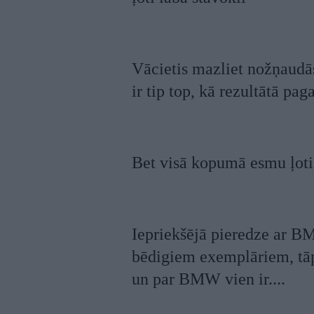
Vācietis mazliet nožņaudās
ir tip top, kā rezultātā pa
Bet visā kopumā esmu ļoti
Iepriekšējā pieredze ar BMW
bēdigiem exemplāriem, tāpē
un par BMW vien ir....