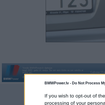
Vortāls BMWPower.lv darbojas
kopš 2002. gada 14. maija. Tas nav auto klubs un nav saistīts ar
Galvena
|
Fo
BMW AG.
Par BMWPower
|
Kontakti
|
Reklāma
BMWPower.lv -
Do Not Process My
If you wish to opt-out of the
processing of your personal