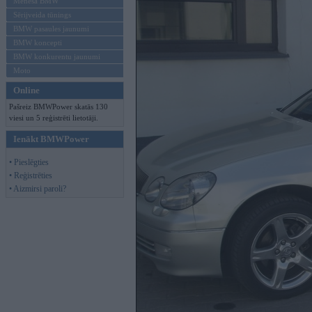
Mēneša BMW
Sērijveida tūnings
BMW pasaules jaunumi
BMW koncepti
BMW konkurentu jaunumi
Moto
Online
Pašreiz BMWPower skatās 130
viesi un 5 reģistrēti lietotāji.
Ienākt BMWPower
• Pieslēgties
• Reģistrēties
• Aizmirsi paroli?