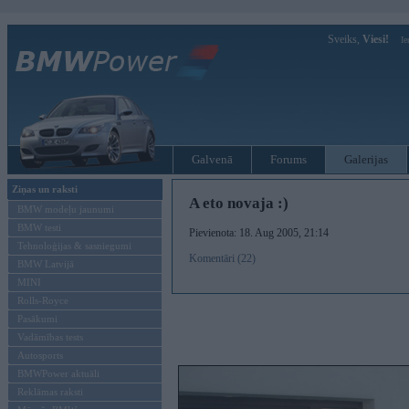
Sveiks,
Viesi!
Ie
Galvenā
Forums
Galerijas
Ziņas un raksti
A eto novaja :)
BMW modeļu jaunumi
BMW testi
Pievienota: 18. Aug 2005, 21:14
Tehnoloģijas & sasniegumi
Komentāri (22)
BMW Latvijā
MINI
Rolls-Royce
Pasākumi
Vadāmības tests
Autosports
BMWPower aktuāli
Reklāmas raksti