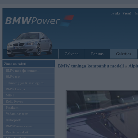
Sveiks,
Viesi!
Ie
Galvenā
Forums
Galerijas
Ziņas un raksti
BMW tūninga kompāniju modeļi
»
Alpi
BMW modeļu jaunumi
BMW testi
Tehnoloģijas & sasniegumi
BMW Latvijā
MINI
Rolls-Royce
Pasākumi
Vadāmības tests
Autosports
BMWPower aktuāli
Reklāmas raksti