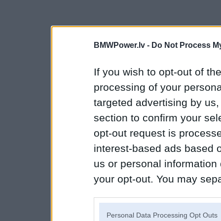
BMWPower.lv -
Do Not Process My
If you wish to opt-out of the
processing of your personal
targeted advertising by us
section to confirm your sel
opt-out request is proces
interest-based ads based o
us or personal information d
your opt-out. You may separ
disclosure of your personal
IAB’s list of downstream pa
Personal Data Processing Opt Outs