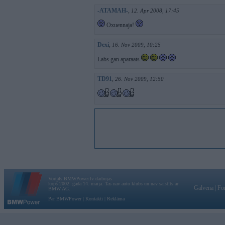
-ATAMAH-
,
12. Apr 2008, 17:45
Oxuennaja!
Dexi
,
16. Nov 2009, 10:25
Labs gan aparaats
TD91
,
26. Nov 2009, 12:50
Vortāls BMWPower.lv darbojas
kopš 2002. gada 14. maija. Tas nav auto klubs un nav saistīts ar
Galvena
|
Fo
BMW AG.
Par BMWPower
|
Kontakti
|
Reklāma