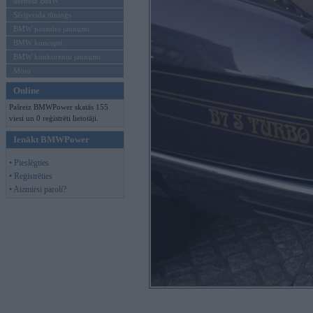
Mēneša BMW
Sērijveida tūnings
BMW pasaules jaunumi
BMW koncepti
BMW konkurentu jaunumi
Moto
Online
Pašreiz BMWPower skatās 155
viesi un 0 reģistrēti lietotāji.
Ienākt BMWPower
• Pieslēgties
• Reģistrēties
• Aizmirsi paroli?