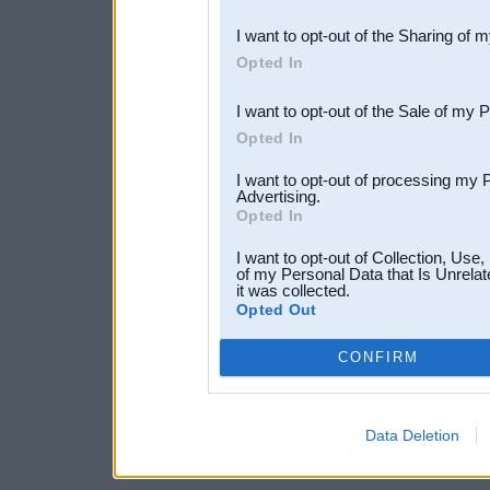
also be disclosed by us to 
I want to opt-out of the Sharing of 
Downstream Participants
th
Opted In
third parties.
I want to opt-out of the Sale of my 
Opted In
I want to opt-out of processing my 
Advertising.
Opted In
I want to opt-out of Collection, Use
of my Personal Data that Is Unrelat
it was collected.
Opted Out
CONFIRM
Data Deletion