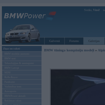
Sveiks,
Viesi!
Ie
Galvenā
Forums
Galerijas
Ziņas un raksti
BMW tūninga kompāniju modeļi
»
Alpi
BMW modeļu jaunumi
BMW testi
Tehnoloģijas & sasniegumi
BMW Latvijā
MINI
Rolls-Royce
Pasākumi
Vadāmības tests
Autosports
BMWPower aktuāli
Reklāmas raksti