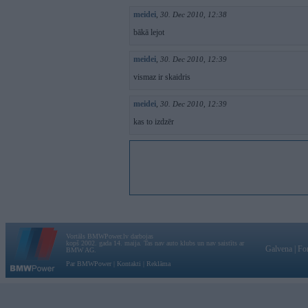
meidei
,
30. Dec 2010, 12:38
bākā lejot
meidei
,
30. Dec 2010, 12:39
vismaz ir skaidris
meidei
,
30. Dec 2010, 12:39
kas to izdzēr
Vortāls BMWPower.lv darbojas
kopš 2002. gada 14. maija. Tas nav auto klubs un nav saistīts ar
Galvena
|
Fo
BMW AG.
Par BMWPower
|
Kontakti
|
Reklāma