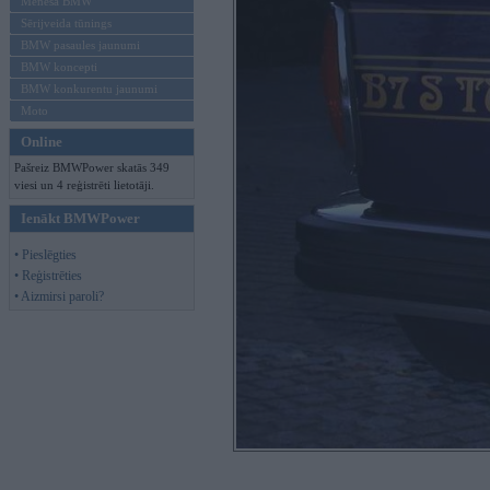
Mēneša BMW
Sērijveida tūnings
BMW pasaules jaunumi
BMW koncepti
BMW konkurentu jaunumi
Moto
Online
Pašreiz BMWPower skatās 349
viesi un 4 reģistrēti lietotāji.
Ienākt BMWPower
• Pieslēgties
• Reģistrēties
• Aizmirsi paroli?