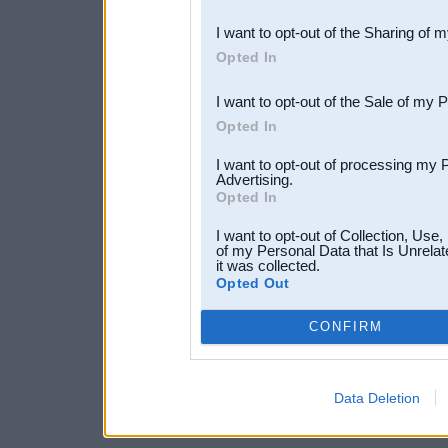
also be disclosed by us to 
I want to opt-out of the Sharing of 
Downstream Participants
th
Opted In
third parties.
I want to opt-out of the Sale of my 
Opted In
I want to opt-out of processing my 
Advertising.
Opted In
I want to opt-out of Collection, Use
of my Personal Data that Is Unrelat
it was collected.
Opted Out
CONFIRM
Data Deletion