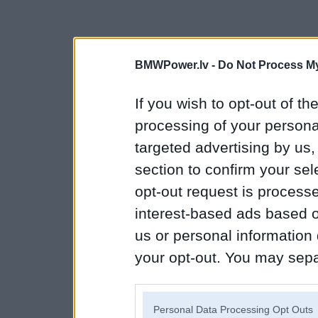
BMWPower.lv -
Do Not Process My
If you wish to opt-out of the
processing of your personal
targeted advertising by us
section to confirm your sel
opt-out request is proces
interest-based ads based o
us or personal information d
your opt-out. You may separ
disclosure of your personal
IAB’s list of downstream pa
Personal Data Processing Opt Outs