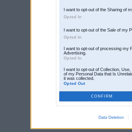
also be disclosed by us to 
I want to opt-out of the Sharing of 
Downstream Participants
th
Opted In
third parties.
I want to opt-out of the Sale of my 
Opted In
I want to opt-out of processing my 
Advertising.
Opted In
I want to opt-out of Collection, Use
of my Personal Data that Is Unrelat
it was collected.
Opted Out
CONFIRM
Data Deletion