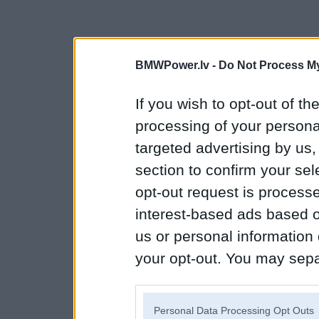
BMWPower.lv -
Do Not Process My
If you wish to opt-out of the
processing of your personal
targeted advertising by us
section to confirm your sel
opt-out request is proces
interest-based ads based o
us or personal information d
your opt-out. You may separ
disclosure of your personal
IAB’s list of downstream pa
Personal Data Processing Opt Outs