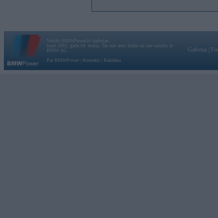
Vortāls BMWPower.lv darbojas
kopš 2002. gada 14. maija. Tas nav auto klubs un nav saistīts ar
Galvena
|
Fo
BMW AG.
Par BMWPower
|
Kontakti
|
Reklāma