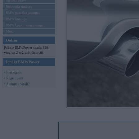
Mēneša BMW
Sērijveida tūnings
BMW pasaules jaunumi
BMW koncepti
BMW konkurentu jaunumi
Moto
Online
Pašreiz BMWPower skatās 126
viesi un 2 reģistrēti lietotāji.
Ienākt BMWPower
• Pieslēgties
• Reģistrēties
• Aizmirsi paroli?