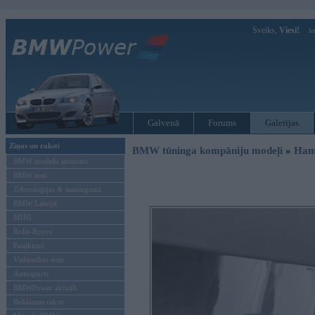
Sveiks,
Viesi!
Ie
Galvenā
Forums
Galerijas
Ziņas un raksti
BMW tūninga kompāniju modeļi
»
Ham
BMW modeļu jaunumi
BMW testi
Tehnoloģijas & sasniegumi
BMW Latvijā
MINI
Rolls-Royce
Pasākumi
Vadāmības tests
Autosports
BMWPower aktuāli
Reklāmas raksti