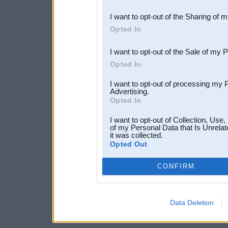
also be disclosed by us to 
I want to opt-out of the Sharing of 
Downstream Participants
th
Opted In
third parties.
I want to opt-out of the Sale of my 
Opted In
I want to opt-out of processing my 
Advertising.
Opted In
I want to opt-out of Collection, Use
of my Personal Data that Is Unrelat
it was collected.
Opted Out
CONFIRM
Data Deletion