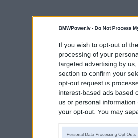
BMWPower.lv -
Do Not Process My
If you wish to opt-out of the
processing of your personal
targeted advertising by us
section to confirm your sel
opt-out request is proces
interest-based ads based o
us or personal information d
your opt-out. You may separ
disclosure of your personal
IAB’s list of downstream pa
Personal Data Processing Opt Outs