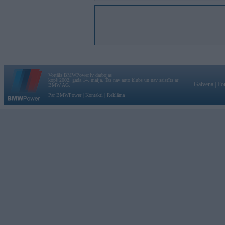
Vortāls BMWPower.lv darbojas
kopš 2002. gada 14. maija. Tas nav auto klubs un nav saistīts ar
Galvena
|
Fo
BMW AG.
Par BMWPower
|
Kontakti
|
Reklāma