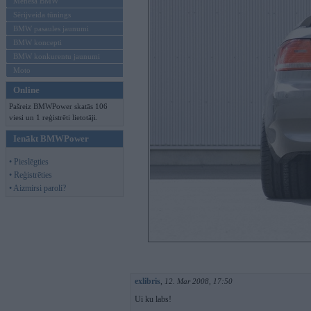
Mēneša BMW
Sērijveida tūnings
BMW pasaules jaunumi
BMW koncepti
BMW konkurentu jaunumi
Moto
Online
Pašreiz BMWPower skatās 106
viesi un 1 reģistrēti lietotāji.
Ienākt BMWPower
• Pieslēgties
• Reģistrēties
• Aizmirsi paroli?
exlibris
,
12. Mar 2008, 17:50
Ui ku labs!