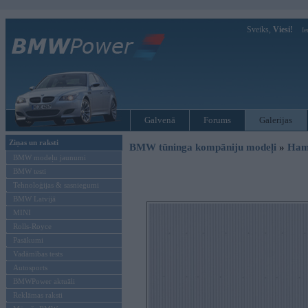
Sveiks,
Viesi!
Ie
Galvenā
Forums
Galerijas
Ziņas un raksti
BMW tūninga kompāniju modeļi
»
Ham
BMW modeļu jaunumi
BMW testi
Tehnoloģijas & sasniegumi
BMW Latvijā
MINI
Rolls-Royce
Pasākumi
Vadāmības tests
Autosports
BMWPower aktuāli
Reklāmas raksti