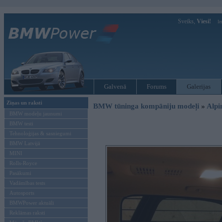
Sveiks,
Viesi!
Ie
Galvenā
Forums
Galerijas
Ziņas un raksti
BMW tūninga kompāniju modeļi
»
Alpi
BMW modeļu jaunumi
BMW testi
Tehnoloģijas & sasniegumi
BMW Latvijā
MINI
Rolls-Royce
Pasākumi
Vadāmības tests
Autosports
BMWPower aktuāli
Reklāmas raksti