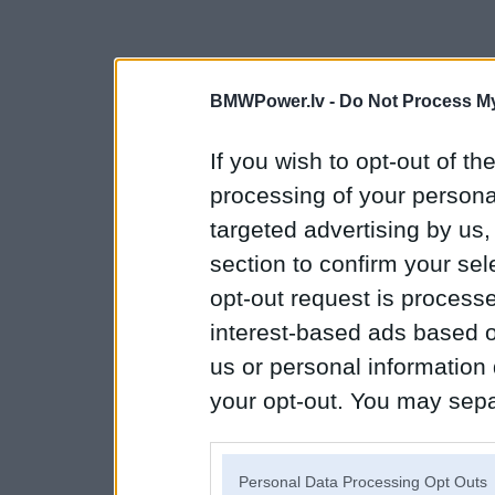
BMWPower.lv -
Do Not Process My
If you wish to opt-out of the
processing of your personal
targeted advertising by us
section to confirm your sel
opt-out request is proces
interest-based ads based o
us or personal information d
your opt-out. You may separ
disclosure of your personal
IAB’s list of downstream pa
Personal Data Processing Opt Outs