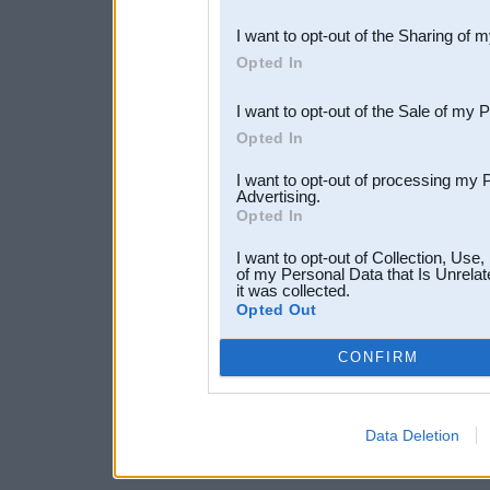
also be disclosed by us to 
I want to opt-out of the Sharing of 
Downstream Participants
th
Opted In
third parties.
I want to opt-out of the Sale of my 
Opted In
I want to opt-out of processing my 
Advertising.
Opted In
I want to opt-out of Collection, Use
of my Personal Data that Is Unrelat
it was collected.
Opted Out
CONFIRM
Data Deletion