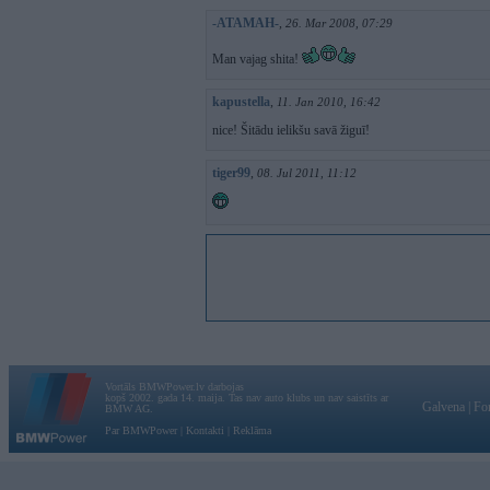
-ATAMAH-
,
26. Mar 2008, 07:29
Man vajag shita!
kapustella
,
11. Jan 2010, 16:42
nice! Šitādu ielikšu savā žiguī!
tiger99
,
08. Jul 2011, 11:12
Vortāls BMWPower.lv darbojas
kopš 2002. gada 14. maija. Tas nav auto klubs un nav saistīts ar
Galvena
|
Fo
BMW AG.
Par BMWPower
|
Kontakti
|
Reklāma