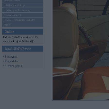
Mēneša BMW
Sērijveida tūnings
BMW pasaules jaunumi
BMW koncepti
BMW konkurentu jaunumi
Moto
Online
Pašreiz BMWPower skatās 175
viesi un 4 reģistrēti lietotāji.
Ienākt BMWPower
• Pieslēgties
• Reģistrēties
• Aizmirsi paroli?