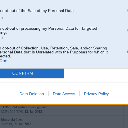
:
Bron
, 24. Jan 2005
s
o opt-out of the Sale of my Personal Data.
:
rokijs1989
, 29. Mar 2013
In
zonde
:
slaviks20
, 26. Mar 2013
to opt-out of processing my Personal Data for Targeted
ing.
ga problēmas
In
:
mormons
, 23. Jun 2012
d dzinejs
o opt-out of Collection, Use, Retention, Sale, and/or Sharing
:
raceejs
, 10. Mar 2013
ersonal Data that Is Unrelated with the Purposes for which it
lected.
 nepirkt e34?
Out
:
cepizzz
, 26. Feb 2013
s vai 524td
CONFIRM
:
elmis
, 09. Feb 2013
 TD 95g
:
bixenon2015
, 10. Feb 2013
Data Deletion
Data Access
Privacy Policy
na.
:
sony3701
, 24. Jan 2013
 TDS 1994.gada motora galva!
:
BMW-525-TDS
, 13. Jan 2013
 klaņu skrūves
:
Ronis19
, 09. Jan 2013