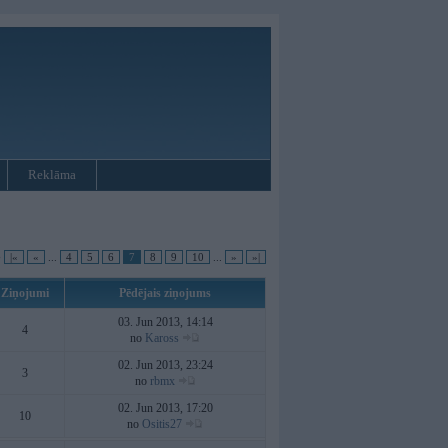
Reklāma
•
|«
«
...
4
5
6
7
8
9
10
...
»
»|
Ziņojumi
Pēdējais ziņojums
03. Jun 2013, 14:14
4
no
Kaross
02. Jun 2013, 23:24
3
no
rbmx
02. Jun 2013, 17:20
10
no
Ositis27