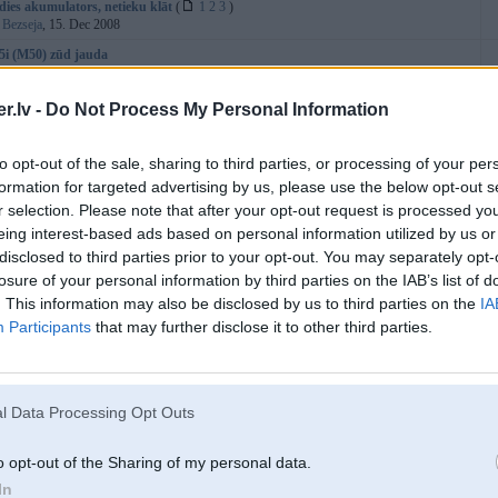
dies akumulators, netieku klāt
(
1
2
3
)
:
Bezseja
, 15. Dec 2008
i (M50) zūd jauda
:
Erja
, 04. Apr 2013
Dzineja problema pielaizot
.lv -
Do Not Process My Personal Information
:
AsperinS
, 18. May 2013
a gaisa filtrs
to opt-out of the sale, sharing to third parties, or processing of your per
:
za4ishope
, 15. Jan 2012
formation for targeted advertising by us, please use the below opt-out s
P, sviistu ciet:(
(
1
2
3
)
r selection. Please note that after your opt-out request is processed y
:
Lucifers
, 12. Oct 2004
eing interest-based ads based on personal information utilized by us or
 filtrs
(
1
2
)
disclosed to third parties prior to your opt-out. You may separately opt-
:
Jokeris
, 01. Jun 2007
losure of your personal information by third parties on the IAB’s list of
tors klab
. This information may also be disclosed by us to third parties on the
IA
:
bmw1989
, 21. Apr 2013
Participants
that may further disclose it to other third parties.
lukturi un TA
(
1
2
3
)
:
shadowfight
, 12. Apr 2011
snji nestraadaa spidometrs un logutiiraamie
:
Huligaans
, 09. Oct 2006
l Data Processing Opt Outs
peratūra
:
klaipeda
, 25. Feb 2013
o opt-out of the Sharing of my personal data.
ais kompis
(
9
10
11
...
13
)
In