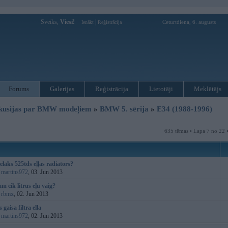
Sveiks,
Viesi!
|
Ceturtdiena, 6. augusts
Ienākt
Reģistrācija
Forums
Galerijas
Reģistrācija
Lietotāji
Meklētājs
kusijas par BMW modeļiem
»
BMW 5. sērija
»
E34 (1988-1996)
635 tēmas • Lapa 7 no 22 
elāks 525tds eļļas radiators?
:
martins972
, 03. Jun 2013
m cik litrus eļu vaig?
:
rbmx
, 02. Jun 2013
 gaisa filtra ella
:
martins972
, 02. Jun 2013