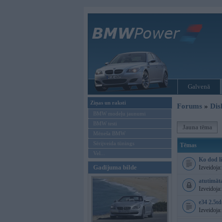
Galvenā
Ziņas un raksti
Forums
»
Dis
BMW modeļu jaunumi
BMW testi
Jauna tēma
Mēneša BMW
Sērijveida tūnings
Tēmas
Vel...
Ko dod li
Gadījuma bilde
Izveidoja
atutimāta
Izveidoja
e34 2.5tds
Izveidoja