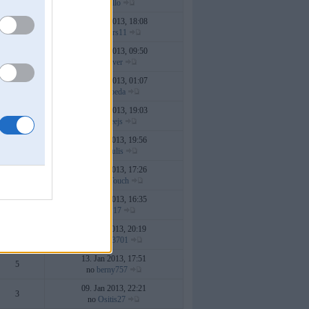
no
Nello
29. Mar 2013, 18:08
5
no
oskars11
27. Mar 2013, 09:50
10
no
Driver
27. Mar 2013, 01:07
14
no
klaipeda
10. Mar 2013, 19:03
0
no
raceejs
26. Feb 2013, 19:56
2
no
edzulis
11. Feb 2013, 17:26
3
no
LostTouch
10. Feb 2013, 16:35
2
no
CP17
24. Jan 2013, 20:19
1
no
sony3701
13. Jan 2013, 17:51
5
no
berny757
09. Jan 2013, 22:21
3
no
Ositis27