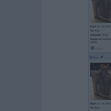
Kopš:
22. Jun 2002
No:
Rīga
Ziņojumi:
31536
Braucu ar:
iepirkum
outletu
Offline
Driver
Kopš:
22. Jun 2002
No:
Rīga