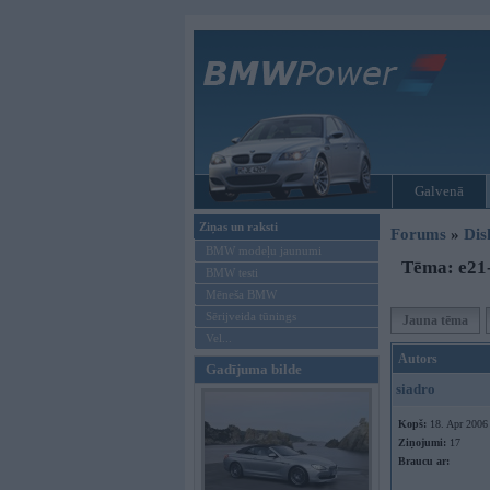
Galvenā
Ziņas un raksti
Forums
»
Dis
BMW modeļu jaunumi
Tēma: e21
BMW testi
Mēneša BMW
Sērijveida tūnings
Jauna tēma
Vel...
Autors
Gadījuma bilde
siadro
Kopš:
18. Apr 2006
Ziņojumi:
17
Braucu ar: