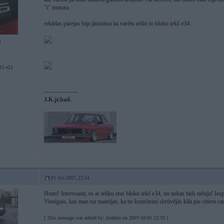
"i" motora.
rekādas pārejas bija jāuztaisa lai varētu ielikt to bloku iekš e34:
2
5 e21
-----------------
J.K.jr.bad.
01. Oct 2007, 22:54
Hmm! Interesanti, es ar ieliku etas bloku iekš e34, un nekas tāds nebija! Ies
Vienīgais, kas man tur mainījas, ka tie kronšteini skrūvējās klāt pie citiem 
[ This message was edited by: Aidzhis on 2007-10-01 22:59 ]