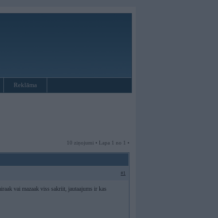
Reklāma
10 ziņojumi • Lapa 1 no 1 •
#1
iraak vai mazaak viss sakriit, jautaajums ir kas