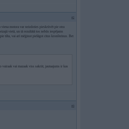
#2
 viena motora var neizdoties pieskrūvēt pie otra
eizajā vietā, un tā rezultātā tos nebūs iespējams
pie tilta, vai arī mēģinot pielāgot citus kronšteinus. Bet
o vairaak vai mazaak viss sakriit, jautaajums ir kas
#3