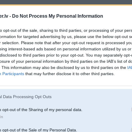
a ratiem pa alko
.lv -
Do Not Process My Personal Information
01. Oct 2007, 20:12
to opt-out of the sale, sharing to third parties, or processing of your per
formation for targeted advertising by us, please use the below opt-out s
kas nav saskāries, tas lai nerunā.
r selection. Please note that after your opt-out request is processed y
pēc maniem experimentiem ir sekojoši secinājumi:
eing interest-based ads based on personal information utilized by us or
disclosed to third parties prior to your opt-out. You may separately opt-
No e34 var ielikt motoru iekš e30. otrādāk ne, jo nevarēs pieskrūvēt motora 
losure of your personal information by third parties on the IAB’s list of
Pac ar to saskāros. Tika uztaisītas speciālas plāksnes lai varētu "normāli" pi
2
. This information may also be disclosed by us to third parties on the
IA
btw kaut kur ir tās plāksnes vēl palikušas, ja nu kādu interesē.
Participants
that may further disclose it to other third parties.
5 e21
-----------------
J.K.jr.bad.
l Data Processing Opt Outs
o opt-out of the Sharing of my personal data.
In
o opt-out of the Sale of my Personal Data.