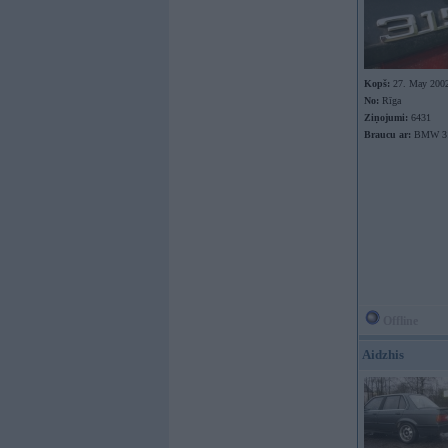
Kopš:
27. May 200
No:
Rīga
Ziņojumi:
6431
Braucu ar:
BMW 31
Offline
Aidzhis