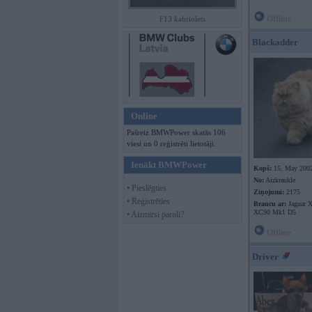
Offline
F13 kabriolets
Blackadder
Online
Pašreiz BMWPower skatās 106
viesi un 0 reģistrēti lietotāji.
Ienākt BMWPower
Kopš:
15. May 200
No:
Aizkraukle
• Pieslēgties
Ziņojumi:
2175
• Reģistrēties
Braucu ar:
Jaguar X
XC90 Mk1 D5
• Aizmirsi paroli?
Offline
Driver