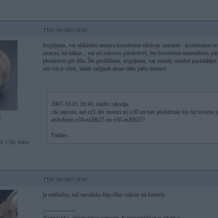
01. Oct 2007, 18:53
Iespējams, var atškirties motora kronšteinu skrūvju caurumi - kronšteinus no
motora, kā nākas... vai arī izdosies pieskrūvēt, bet kronšteini neatradīsies par
pieskrūvēt pie tilta. Šīs problēmas, iespējams, var risināt, mazliet pastrādājot 
nez vai ir vērts, labāk mēģināt atrast tādu pašu motoru.
2007-10-01 18:46, siadro rakstīja:
cik saprotu, tad e21 der motori no e30 un nav problemas tos tur ievietot j
2
atshchiras e34-m20b25 no e30-m20b25?
Paldies.
F 2.7D, Volvo
01. Oct 2007, 18:55
ja nekludos, tad savadaks bija ellas suknis un karteris.
-----------------