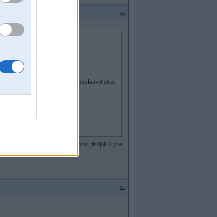
#6
ora kronšteinus. divas skrūves var pieskrūvēt divas
" pieskrūvēt e34 kronšteinus.
r attiecīgo kronšteinu nomaņu un viss pārējais 1 pret
#7