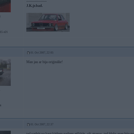
-----------------
J.K.jr.bad.
2
5 e21
01. Oct 2007, 22:05
Man jau ar bija oriģinālie!
4
4
01. Oct 2007, 22:37
tad varbūt pa kaut kādiem gadiem atšķīrās. cik atceros, tad bloks man bija n