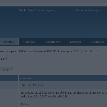
Sveiks,
Viesi!
|
Ceturtdiena, 6. augusts
Ienākt
Reģistrācija
Forums
Galerijas
Reģistrācija
Lietotāji
Meklētājs
kusijas par BMW modeļiem
»
BMW 3. sērija
»
E21 (1975-1983)
-e34
Atbildēt
Ziņojums
01. Oct 2007, 18:46
cik saprotu, tad e21 der motori no e30 un nav problemas tos tur ievietot jo va
atshchiras e34-m20b25 no e30-m20b25?
Paldies.