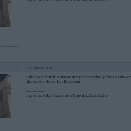
diagnostika, elektronikas remonts & pretaizdzīšanas iekārtas.
a ratiem pa alko
01. Oct 2007, 19:01
bloki ir galigi vienadi. ar kronsteiniem problemu nebus, jo bloka ir vairakas 
atkariba no virsbuves, kura liks motoru
-----------------
diagnostika, elektronikas remonts & pretaizdzīšanas iekārtas.