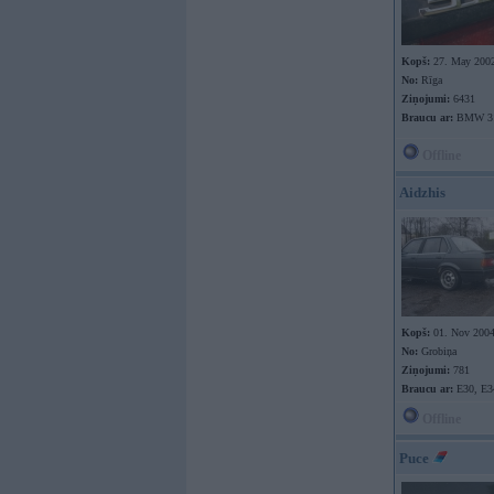
Kopš:
27. May 200
No:
Rīga
Ziņojumi:
6431
Braucu ar:
BMW 31
Offline
Aidzhis
Kopš:
01. Nov 200
No:
Grobiņa
Ziņojumi:
781
Braucu ar:
E30, E3
Offline
Puce