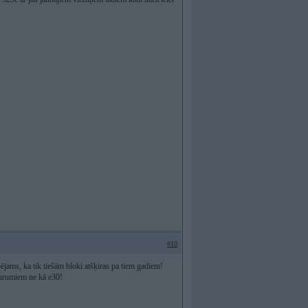
#10
pējams, ka tik tiešām bloki atšķiras pa tiem gadiem!
caurumiem ne kā e30!