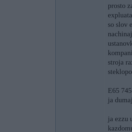
prosto z
expluata
so slov 
nachinaj
ustanovk
kompanij
stroja r
steklop
E65 745i
ja duma
ja ezzu 
kazdomu