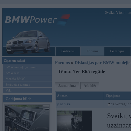
Sveiks,
Viesi!
Ie
Galvenā
Forums
Galerijas
Ziņas un raksti
Forums
»
Diskusijas par BMW modeļi
BMW modeļu jaunumi
Tēma: 7er E65 iegāde
BMW testi
Mēneša BMW
Sērijveida tūnings
Jauna tēma
Atbildēt
Vel...
Autors
Ziņojums
Gadījuma bilde
janchikz
15. Jul 2007, 19:
Sveiki, 
uzzinaat