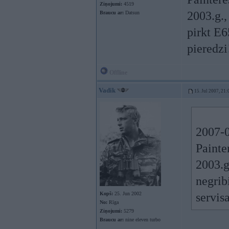
Ziņojumi:
4519
2003.g., 
Braucu ar:
Datsun
pirkt E6
pieredzi
Offline
Vadik
15. Jul 2007, 21:
2007-0
Painte
2003.g.
negrib
Kopš:
25. Jun 2002
servis
No:
Rīga
Ziņojumi:
5279
Braucu ar:
nine eleven turbo