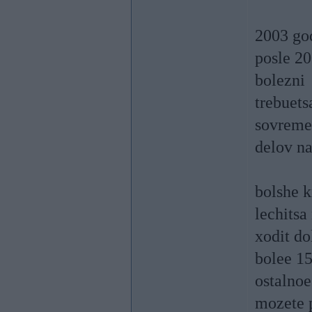
2003 god
posle 20
bolezni
trebuets
sovreme
delov na
bolshe k
lechitsa
xodit d
bolee 1
ostalnoe
mozete p