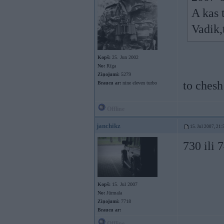
A kas 
Vadik,
Kopš:
25. Jun 2002
No:
Rīga
Ziņojumi:
5279
to chesh
Braucu ar:
nine eleven turbo
Offline
janchikz
15. Jul 2007, 21:
730 ili 
Kopš:
15. Jul 2007
No:
Jūrmala
Ziņojumi:
7718
Braucu ar:
Offline