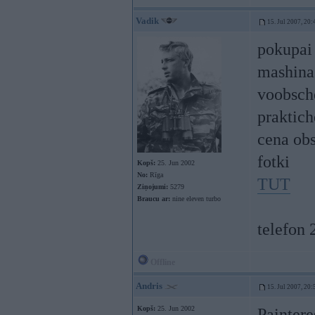
Vadik
15. Jul 2007, 20:
pokupai
mashina 
voobsch
praktich
cena ob
fotki
Kopš:
25. Jun 2002
No:
Rīga
TUT
Ziņojumi:
5279
Braucu ar:
nine eleven turbo
telefon
Offline
Andris
15. Jul 2007, 20:
Kopš:
25. Jun 2002
Paintere