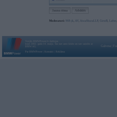
Jauna tēma
Atbildēt
Moderatori:
968-jk
,
AV
,
AiwaShuraLLP
,
GirtzB
,
Lafter
Vortāls BMWPower.lv darbojas
kopš 2002. gada 14. maija. Tas nav auto klubs un nav saistīts ar
Galvena
|
Fo
BMW AG.
Par BMWPower
|
Kontakti
|
Reklāma