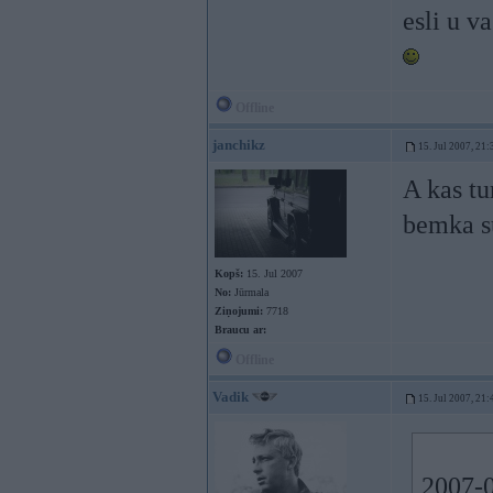
esli u v
Offline
janchikz
15. Jul 2007, 21:
A kas tu
bemka s
Kopš:
15. Jul 2007
No:
Jūrmala
Ziņojumi:
7718
Braucu ar:
Offline
Vadik
15. Jul 2007, 21:
2007-0