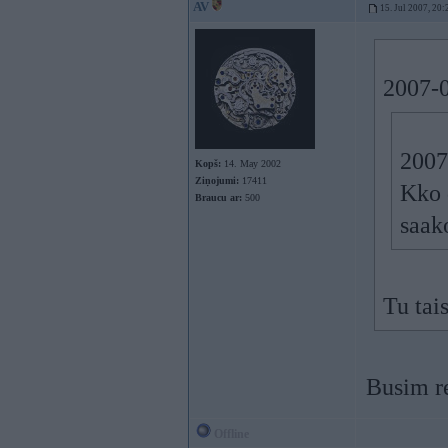
AV
15. Jul 2007, 20:
2007-0
2007
Kopš:
14. May 2002
Ziņojumi:
17411
Kko 
Braucu ar:
500
saak
Tu tai
Busim r
Offline