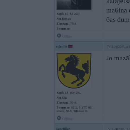
katajets
ma6ina o
Kopš:
15. Jul 2007
6as duma
No:
Jūrmala
Ziņojumi:
7718
Braucu ar:
Offline
edzulis
15. Jul 2007, 19:
Jo mazāk
Kopš:
13. May 2002
No:
Rīga
Ziņojumi:
56481
Braucu ar:
S212, 911TT, 951,
635csi, NSX, Tillotson t4
Offline
janchikz
15. Jul 2007, 19: