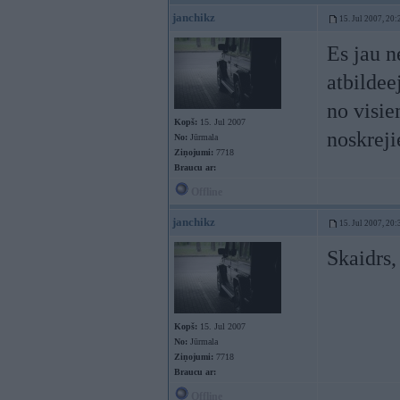
janchikz
15. Jul 2007, 20:
Es jau n
atbildee
no visie
Kopš:
15. Jul 2007
noskreji
No:
Jūrmala
Ziņojumi:
7718
Braucu ar:
Offline
janchikz
15. Jul 2007, 20:
Skaidrs,
Kopš:
15. Jul 2007
No:
Jūrmala
Ziņojumi:
7718
Braucu ar:
Offline