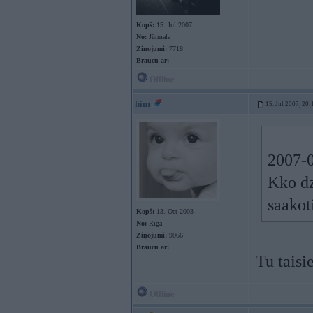
Kopš:
15. Jul 2007
No:
Jūrmala
Ziņojumi:
7718
Braucu ar:
Offline
him
15. Jul 2007, 20:
2007-0
Kko dz
saakot
Kopš:
13. Oct 2003
No:
Rīga
Ziņojumi:
9066
Braucu ar:
Tu taisi
Offline