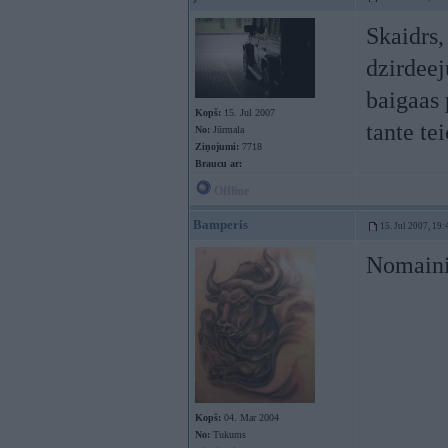
Skaidrs,
dzirdee
baigaas 
Kopš:
15. Jul 2007
tante te
No:
Jūrmala
Ziņojumi:
7718
Braucu ar:
Offline
Bamperis
15. Jul 2007, 19:
Nomaini
Kopš:
04. Mar 2004
No:
Tukums