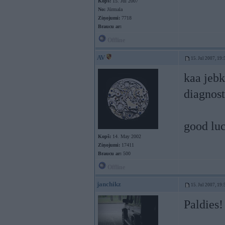
Kopš:
15. Jul 2007
No:
Jūrmala
Ziņojumi:
7718
Braucu ar:
Offline
AV
15. Jul 2007, 19:
kaa jebk
diagnost
good lu
Kopš:
14. May 2002
Ziņojumi:
17411
Braucu ar:
500
Offline
janchikz
15. Jul 2007, 19:
Paldies