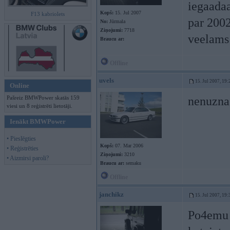
iegaadaa
Kopš:
15. Jul 2007
F13 kabriolets
par 2002
No:
Jūrmala
Ziņojumi:
7718
veelams 
Braucu ar:
Offline
uvels
15. Jul 2007, 19:
Online
Pašreiz BMWPower skatās 159
nenuzna
viesi un 8 reģistrēti lietotāji.
Ienākt BMWPower
• Pieslēgties
Kopš:
07. Mar 2006
• Reģistrēties
Ziņojumi:
3210
• Aizmirsi paroli?
Braucu ar:
semaku
Offline
janchikz
15. Jul 2007, 19:
Po4emu 