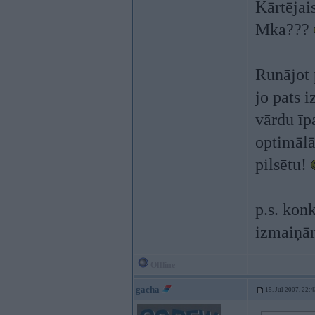
Kārtējai
Mka???
Runājot 
jo pats 
vārdu īpa
optimālā
pilsētu!
p.s. kon
izmaiņā
Offline
gacha
15. Jul 2007, 22: