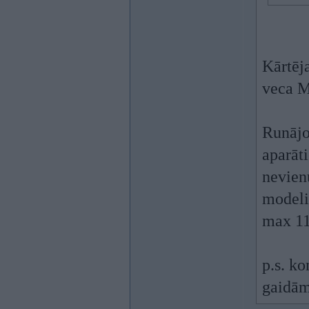
Kārtēj
veca 
Runājo
aparāti
nevienu
modeli
max 11 
p.s. ko
gaidām