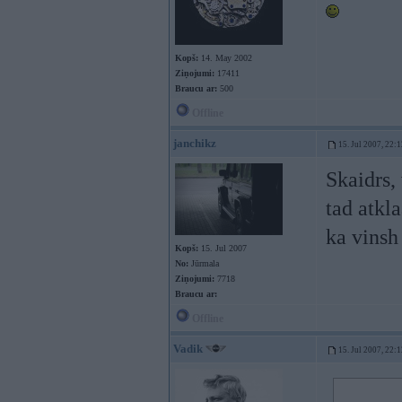
Kopš:
14. May 2002
Ziņojumi:
17411
Braucu ar:
500
Offline
janchikz
15. Jul 2007, 22:
Skaidrs,
tad atkl
ka vinsh
Kopš:
15. Jul 2007
No:
Jūrmala
Ziņojumi:
7718
Braucu ar:
Offline
Vadik
15. Jul 2007, 22: