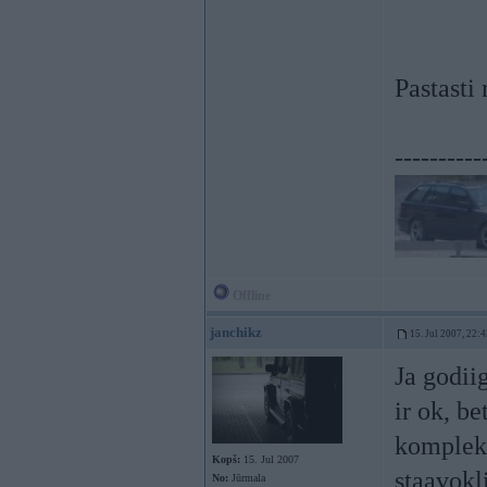
Pastasti
----------
Offline
janchikz
15. Jul 2007, 22:
Ja godiig
ir ok, b
komplekt
Kopš:
15. Jul 2007
staavokl
No:
Jūrmala