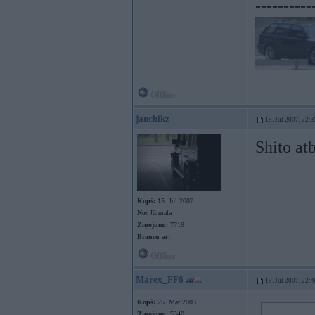
----------
Offline
janchikz
15. Jul 2007, 22:
Shito atb
Kopš:
15. Jul 2007
No:
Jūrmala
Ziņojumi:
7718
Braucu ar:
Offline
Marex_FF6
15. Jul 2007, 22:
Kopš:
25. Mar 2003
Ziņojumi:
5340