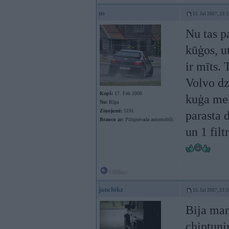
us
15. Jul 2007, 23:
Nu tas p
kūģos, u
ir mīts. 
Volvo dz
Kopš:
17. Feb 2006
kuģa meh
No:
Rīga
Ziņojumi:
5191
parasta 
Braucu ar:
Pilnpievada automobīli
un 1 filt
Offline
janchikz
15. Jul 2007, 23:
Bija man
chiptuni