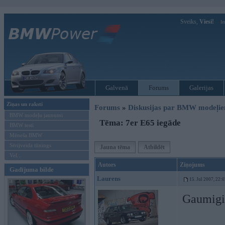
Sveiks,
Viesi!
Ie
Galvenā
Forums
Galerijas
Ziņas un raksti
Forums
»
Diskusijas par BMW modeļi
BMW modeļu jaunumi
Tēma: 7er E65 iegāde
BMW testi
Mēneša BMW
Sērijveida tūnings
Jauna tēma
Atbildēt
Vel...
Autors
Ziņojums
Gadījuma bilde
Laurens
15. Jul 2007, 22:
Gaumigi 