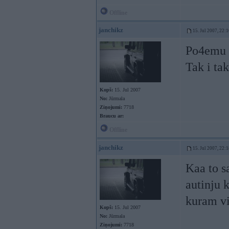
Offline
janchikz
15. Jul 2007, 22:
Po4emu s
Tak i ta
Kopš:
15. Jul 2007
No:
Jūrmala
Ziņojumi:
7718
Braucu ar:
Offline
janchikz
15. Jul 2007, 22:
Kaa to s
autinju 
kuram vi
Kopš:
15. Jul 2007
No:
Jūrmala
Ziņojumi:
7718