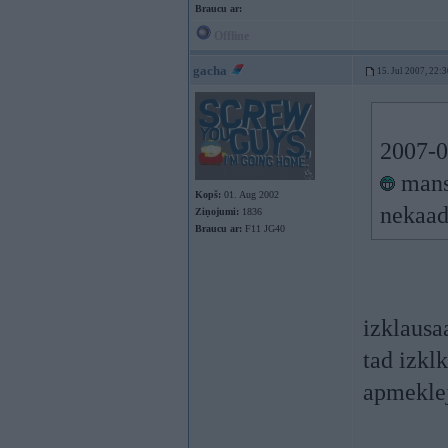
Braucu ar:
Offline
gacha
15. Jul 2007, 22:
2007-0
mans 
Kopš:
01. Aug 2002
nekaad
Ziņojumi:
1836
Braucu ar:
F11 JG40
izklausa
tad izkl
apmekle