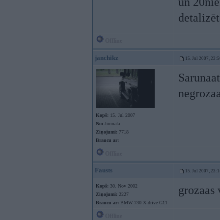
un 20nie
detalizē
Offline
janchikz
15. Jul 2007, 22:
Sarunaat
negroza
Kopš:
15. Jul 2007
No:
Jūrmala
Ziņojumi:
7718
Braucu ar:
Offline
Fausts
15. Jul 2007, 23:
Kopš:
30. Nov 2002
grozaas 
Ziņojumi:
2227
Braucu ar:
BMW 730 X-drive G11
Offline