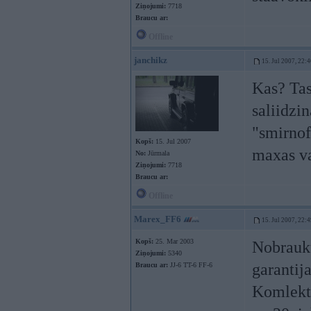
Ziņojumi:
7718
Braucu ar:
Offline
janchikz
15. Jul 2007, 22:
Kas? Tas
saliidzi
"smirnof
Kopš:
15. Jul 2007
maxas v
No:
Jūrmala
Ziņojumi:
7718
Braucu ar:
Offline
Marex_FF6
15. Jul 2007, 22:
Kopš:
25. Mar 2003
Nobrauku
Ziņojumi:
5340
garantij
Braucu ar:
JJ-6 TT-6 FF-6
Komlektā