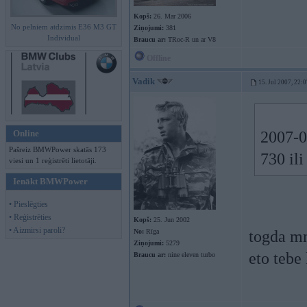
Kopš:
26. Mar 2006
No pelniem atdzimis E36 M3 GT
Ziņojumi:
381
Individual
Braucu ar:
TRoc-R un ar V8
Offline
Vadik
15. Jul 2007, 22:
Online
2007-0
Pašreiz BMWPower skatās 173
730 ili
viesi un 1 reģistrēti lietotāji.
Ienākt BMWPower
• Pieslēgties
• Reģistrēties
Kopš:
25. Jun 2002
• Aizmirsi paroli?
No:
Rīga
togda mn
Ziņojumi:
5279
eto tebe
Braucu ar:
nine eleven turbo