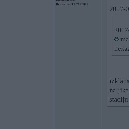
Braucu ar:
JJ-6 TT-6 FF-6
2007-0
2007
man
neka
izklau
naljika
stacij