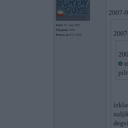
2007-0
Kopš:
01. Aug 2002
Ziņojumi:
1836
2007-
Braucu ar:
F11 JG40
200
m
pil
izkla
nalji
degv