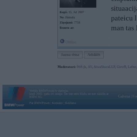
situaacij
Kopš:
15. Jul 2007
pateicu l
No:
Jūrmala
Ziņojumi:
7718
man tas 
Braucu ar:
Offline
Jauna tēma
Atbildēt
Moderatori:
968-jk
,
AV
,
AiwaShuraLLP
,
GirtzB
,
Lafter
Vortāls BMWPower.lv darbojas
kopš 2002. gada 14. maija. Tas nav auto klubs un nav saistīts ar
Galvena
|
Fo
BMW AG.
Par BMWPower
|
Kontakti
|
Reklāma