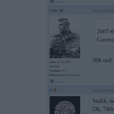
Offline
Vadik
15. Jul 2007, 22:
2007-0
Gaumig
30k usd
Kopš:
25. Jun 2002
No:
Rīga
Ziņojumi:
5279
Braucu ar:
nine eleven turbo
Offline
AV
15. Jul 2007, 22:
Vadik, n
Ok, 740d