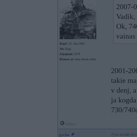
2007-0
Vadik,
Ok, 74
vainas
Kopš:
25. Jun 2002
No:
Rīga
Ziņojumi:
5279
Braucu ar:
nine eleven turbo
2001-200
takie ma
v denj, 
ja kogda
730/740d
Offline
gacha
15. Jul 2007, 22: