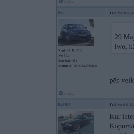
Offline
iwo
29. May 2013, 08
29 May
iwo, k
Kopš:
19. Jul 2012
No:
Rīga
Ziņojumi:
494
Braucu ar:
TOYOTA AVENSIS
pēc veik
Offline
RENIO
25. Sep 2013, 12
Kur iete
Kopumā v