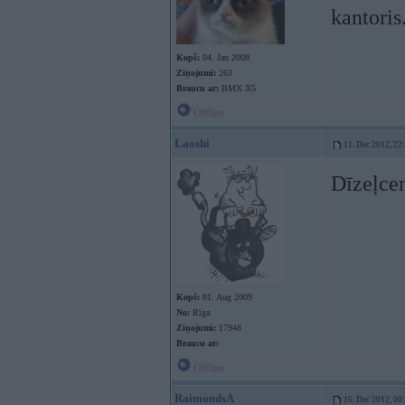
kantoris
Kopš:
04. Jan 2008
Ziņojumi:
263
Braucu ar:
BMX X5
Offline
Laoshi
11. Dec 2012, 22
Dīzeļcen
Kopš:
01. Aug 2009
No:
Rīga
Ziņojumi:
17948
Braucu ar:
Offline
RaimondsA
16. Dec 2012, 00