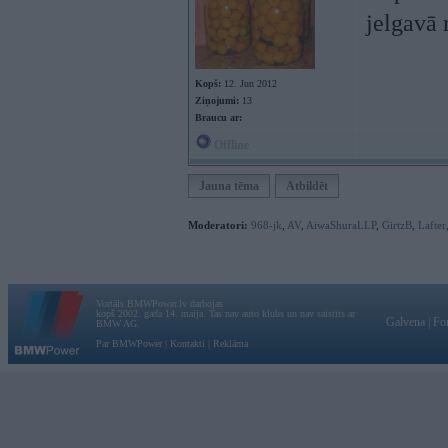
jelgavā 
Kopš:
12. Jun 2012
Ziņojumi:
13
Braucu ar:
Offline
Jauna tēma
Atbildēt
Moderatori:
968-jk
,
AV
,
AiwaShuraLLP
,
GirtzB
,
Lafter
Vortāls BMWPower.lv darbojas
kopš 2002. gada 14. maija. Tas nav auto klubs un nav saistīts ar
Galvena
|
Fo
BMW AG.
Par BMWPower
|
Kontakti
|
Reklāma