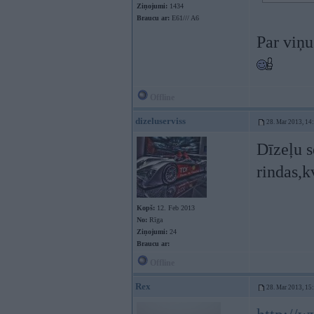
Ziņojumi:
1434
Braucu ar:
E61/// A6
Par viņu
Offline
dizeluserviss
28. Mar 2013, 14
Dīzeļu s
rindas,k
Kopš:
12. Feb 2013
No:
Rīga
Ziņojumi:
24
Braucu ar:
Offline
Rex
28. Mar 2013, 15