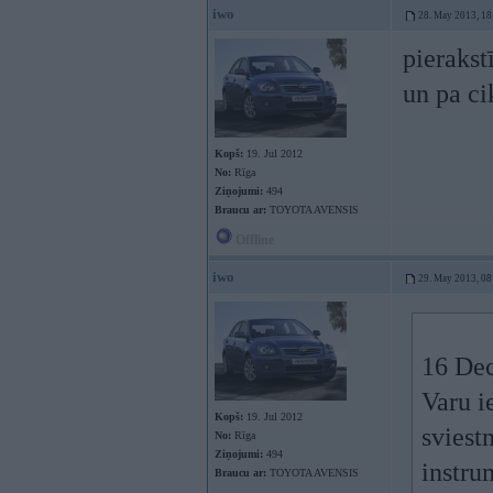
iwo
28. May 2013, 18
pierakst
un pa ci
Kopš:
19. Jul 2012
No:
Rīga
Ziņojumi:
494
Braucu ar:
TOYOTA AVENSIS
Offline
iwo
29. May 2013, 08
16 Dec
Varu i
Kopš:
19. Jul 2012
sviest
No:
Rīga
Ziņojumi:
494
instru
Braucu ar:
TOYOTA AVENSIS