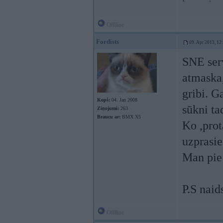
Offline
Fordists
09. Apr 2013, 12
SNE serv
atmaska,
gribi. G
Kopš:
04. Jan 2008
sūkni tad
Ziņojumi:
263
Braucu ar:
BMX X5
Ko ,prot
uzprasie
Man pie
P.S naid
Offline