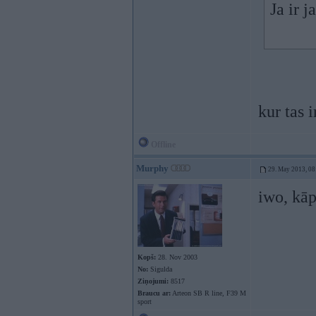
Ja ir 
kur tas i
Offline
Murphy
29. May 2013, 08
iwo, kā
Kopš:
28. Nov 2003
No:
Sigulda
Ziņojumi:
8517
Braucu ar:
Arteon SB R line, F39 M
sport