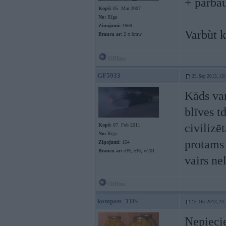
+ pārbau
Kopš:
05. Mar 2007
No:
Rīga
Ziņojumi:
4669
Varbùt 
Braucu ar:
2 x bmw
Offline
GF5933
25. Sep 2013, 13
Kāds var
blīves t
civilizē
Kopš:
07. Feb 2011
No:
Rīga
protams 
Ziņojumi:
164
Braucu ar:
e39, e36, w201
vairs ne
Offline
kompots_TDS
15. Oct 2013, 23
Nepiecie