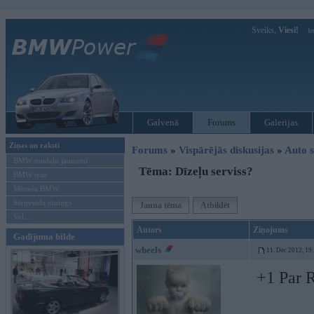
Sveiks,
Viesi!
Ie
Galvenā
Forums
Galerijas
Ziņas un raksti
Forums
»
Vispārējās diskusijas
»
Auto s
BMW modeļu jaunumi
Tēma: Dīzeļu serviss?
BMW testi
Mēneša BMW
Sērijveida tūnings
Jauna tēma
Atbildēt
Vel...
Autors
Ziņojums
Gadījuma bilde
wheels
11. Dec 2012, 19
+1 Par R