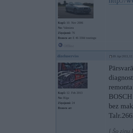
http://w
Kopš:
10. Nov 2006
No:
Valmiera
Ziņojumi:
76
Braucu ar:
E 46 330d touringu
Offline
dizeluserviss
09. Apr 2013, 12
Pārsvar
diagnost
remonta
Kopš:
12. Feb 2013
BOSCH d
No:
Rīga
Ziņojumi:
24
bez maks
Braucu ar:
Talr.26
[ Šo ziņu 