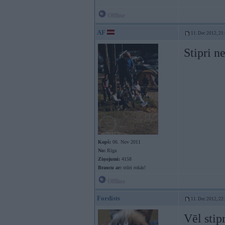
Offline
AF
11. Dec 2012, 21
Stipri n
Kopš:
06. Nov 2011
No:
Rīga
Ziņojumi:
4158
Braucu ar:
stūri rokās!
Offline
Fordists
11. Dec 2012, 22
Vēl sti