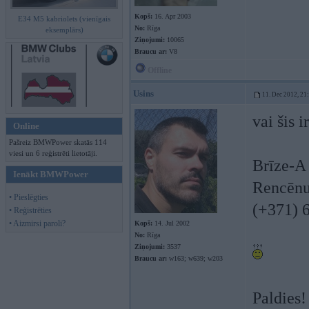
Kopš:
16. Apr 2003
E34 M5 kabriolets (vienīgais
No:
Rīga
eksemplārs)
Ziņojumi:
10065
Braucu ar:
V8
Offline
Usins
11. Dec 2012, 21
vai šis i
Online
Pašreiz BMWPower skatās 114
viesi un 6 reģistrēti lietotāji.
Brīze-A
Ienākt BMWPower
Rencēnu 
• Pieslēgties
(+371) 
• Reģistrēties
• Aizmirsi paroli?
Kopš:
14. Jul 2002
No:
Rīga
Ziņojumi:
3537
Braucu ar:
w163; w639; w203
Paldies!