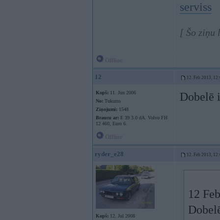
serviss
[ Šo ziņu 
Offline
12
12. Feb 2013, 12
Kopš:
11. Jun 2006
Dobelē i
No:
Tukums
Ziņojumi:
1548
Braucu ar:
E 39 3.0 dA. Volvo FH
12 460, Euro 6.
Offline
ryder_e28
12. Feb 2013, 12
12 Feb
Dobelē
Kopš:
12. Jul 2008