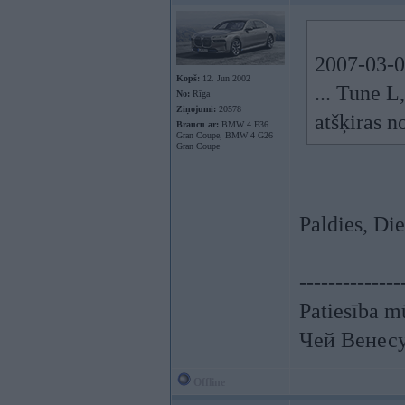
2007-03-04
Kopš:
12. Jun 2002
... Tune L
No:
Rīga
Ziņojumi:
20578
atšķiras n
Braucu ar:
BMW 4 F36
Gran Coupe, BMW 4 G26
Gran Coupe
Paldies, Di
--------------
Patiesība mū
Чей Венес
Offline