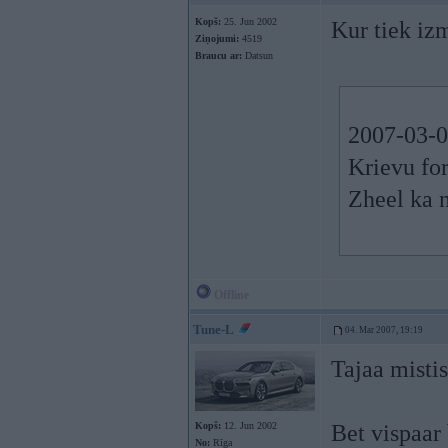
Kopš:
25. Jun 2002
Kur tiek iz
Ziņojumi:
4519
Braucu ar:
Datsun
2007-03-0
Krievu for
Zheel ka n
Offline
Tune-L
04. Mar 2007, 19:19
Tajaa misti
Kopš:
12. Jun 2002
Bet vispaar
No:
Rīga