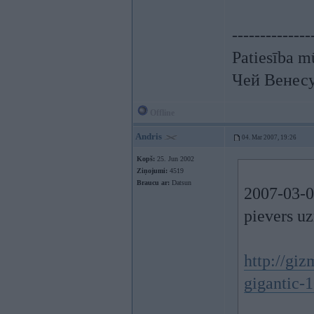
--------------
Patiesība mū
Чей Венес
Offline
Andris
04. Mar 2007, 19:26
Kopš:
25. Jun 2002
Ziņojumi:
4519
Braucu ar:
Datsun
2007-03-0
pievers u
http://gi
gigantic-