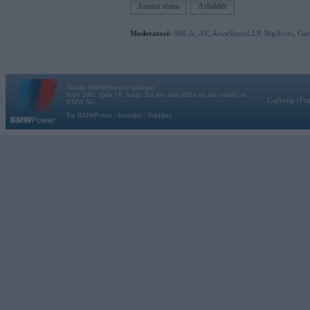
Jauna tēma
Atbildēt
Moderatori:
968-jk
,
AV
,
AiwaShuraLLP
,
BigArchi
,
Gir
Vortāls BMWPower.lv darbojas
kopš 2002. gada 14. maija. Tas nav auto klubs un nav saistīts ar
Galvena
|
Fo
BMW AG.
Par BMWPower
|
Kontakti
|
Reklāma