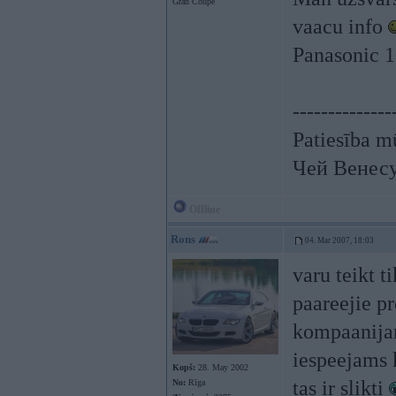
Gran Coupe
vaacu info
Panasonic 
--------------
Patiesība mū
Чей Венес
Offline
Rons
04. Mar 2007, 18:03
varu teikt 
paareejie pr
kompaanijam
iespeejams k
Kopš:
28. May 2002
tas ir slikti
No:
Rīga