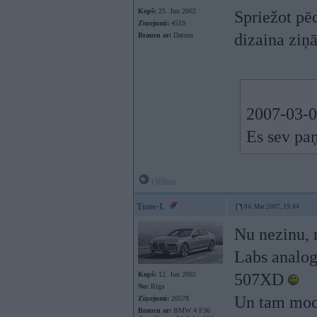
Kopš:
25. Jun 2002
Spriežot pē
Ziņojumi:
4519
dizaina ziņā
Braucu ar:
Datsun
2007-03-04
Es sev pa
Offline
Tune-L
04. Mar 2007, 19:44
Nu nezinu, 
Labs analog
Kopš:
12. Jun 2002
507XD
No:
Rīga
Un tam mode
Ziņojumi:
20578
Braucu ar:
BMW 4 F36