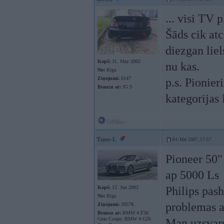
... visi TV
Šāds cik atc
diezgan liel
Kopš:
31. May 2002
nu kas.
No:
Rīga
Ziņojumi:
6147
p.s. Pionier
Braucu ar:
JG 9
kategorijas
Offline
Tune-L
04. Mar 2007, 17:57
Pioneer 50"
ap 5000 Ls
Kopš:
12. Jun 2002
Philips pas
No:
Rīga
problemas ar
Ziņojumi:
20578
Braucu ar:
BMW 4 F36
Gran Coupe, BMW 4 G26
Man uzsvars 