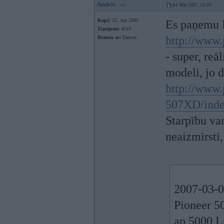
Andris
04. Mar 2007, 19:03
Kopš:
25. Jun 2002
Es paņemu
Ziņojumi:
4519
http://www.
Braucu ar:
Datsun
- super, reāl
modeli, jo 
http://www.
507XD/inde
Starpību va
neaizmirsti
2007-03-0
Pioneer 50
ap 5000 L