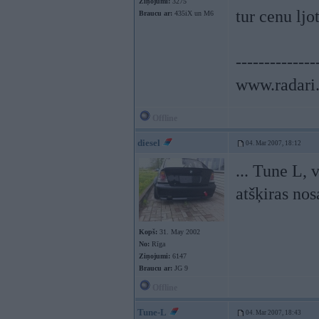
Ziņojumi:
3275
tur cenu ljo
Braucu ar:
435iX un M6
--------------
www.radari.
Offline
diesel
04. Mar 2007, 18:12
... Tune L, 
atšķiras nos
Kopš:
31. May 2002
No:
Rīga
Ziņojumi:
6147
Braucu ar:
JG 9
Offline
Tune-L
04. Mar 2007, 18:43