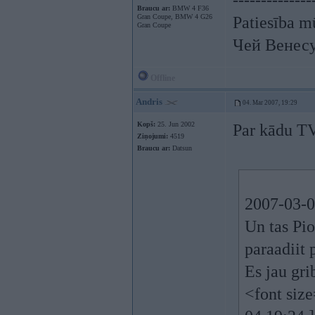
--------------
Braucu ar:
BMW 4 F36
Gran Coupe, BMW 4 G26
Patiesība mū
Gran Coupe
Чей Венес
Offline
Andris
04. Mar 2007, 19:29
Kopš:
25. Jun 2002
Par kādu TV
Ziņojumi:
4519
Braucu ar:
Datsun
2007-03-0
Un tas Pio
paraadiit
Es jau gri
<font siz