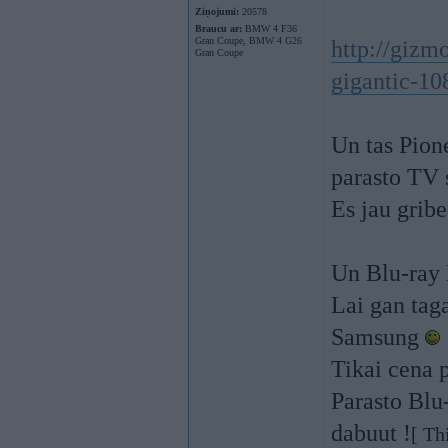
Ziņojumi:
20578
Braucu ar:
BMW 4 F36
Gran Coupe, BMW 4 G26
http://gizm
Gran Coupe
gigantic-10
Un tas Pione
parasto TV 
Es jau gribe
Un Blu-ray 
Lai gan taga
Samsung
Tikai cena 
Parasto Blu
dabuut !
[ Th