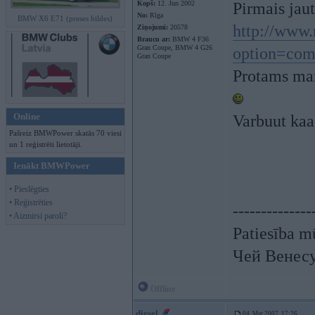
Kopš:
12. Jun 2002
Pirmais jaut
No:
Rīga
BMW X6 E71 (preses bildes)
http://www
Ziņojumi:
20578
Braucu ar:
BMW 4 F36
Gran Coupe, BMW 4 G26
option=co
Gran Coupe
Protams man
Online
Varbuut kaad
Pašreiz BMWPower skatās 70 viesi
un 1 reģistrēti lietotāji.
Ienākt BMWPower
• Pieslēgties
• Reģistrēties
--------------
• Aizmirsi paroli?
Patiesība mū
Чей Венес
Offline
diesel
04. Mar 2007, 17:26