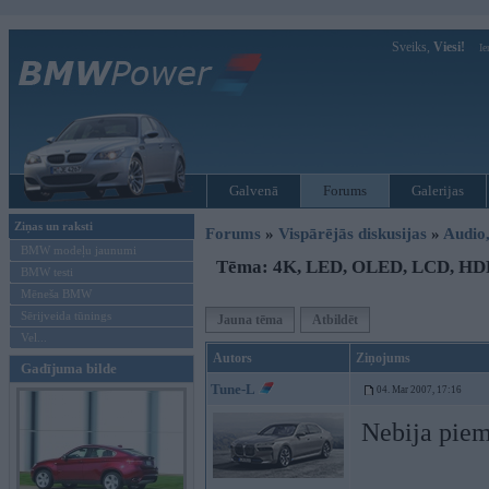
Sveiks,
Viesi!
Ie
Galvenā
Forums
Galerijas
Ziņas un raksti
Forums
»
Vispārējās diskusijas
»
Audio,
BMW modeļu jaunumi
Tēma: 4K, LED, OLED, LCD, HDR
BMW testi
Mēneša BMW
Sērijveida tūnings
Jauna tēma
Atbildēt
Vel...
Autors
Ziņojums
Gadījuma bilde
Tune-L
04. Mar 2007, 17:16
Nebija pieme