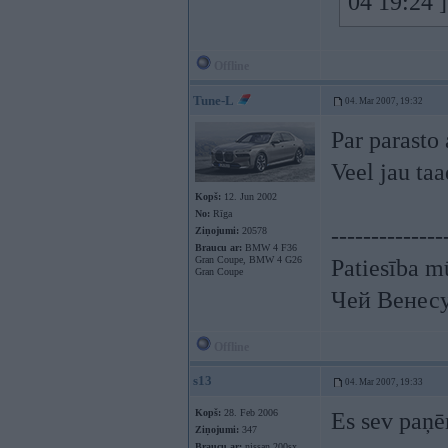
04 19:24 
Offline
Tune-L
04. Mar 2007, 19:32
Par parasto
Veel jau ta
Kopš:
12. Jun 2002
No:
Rīga
--------------
Ziņojumi:
20578
Braucu ar:
BMW 4 F36
Gran Coupe, BMW 4 G26
Patiesība mū
Gran Coupe
Чей Венес
Offline
s13
04. Mar 2007, 19:33
Kopš:
28. Feb 2006
Es sev paņē
Ziņojumi:
347
Braucu ar:
nissan 200sx