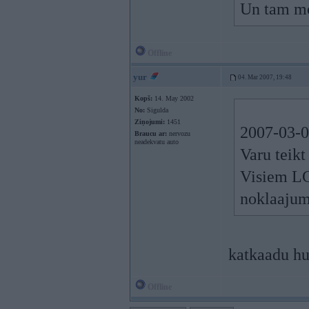
Un tam mo
Offline
yur
04. Mar 2007, 19:48
Kopš:
14. May 2002
No:
Sigulda
Ziņojumi:
1451
2007-03-0
Braucu ar:
nervozu
neadekvatu auto
Varu teikt
Visiem LC
noklaajum
katkaadu hu
Offline