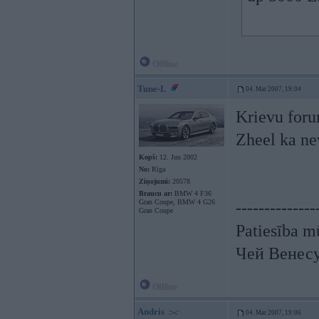
Offline
Tune-L
04. Mar 2007, 19:04
Krievu forum
Zheel ka nev
Kopš:
12. Jun 2002
No:
Rīga
Ziņojumi:
20578
Braucu ar:
BMW 4 F36
Gran Coupe, BMW 4 G26
--------------
Gran Coupe
Patiesība mū
Чей Венес
Offline
Andris
04. Mar 2007, 19:06