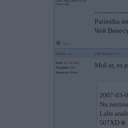
Gran Coupe, BMW 4 G26
Gran Coupe
--------------
Patiesība mū
Чей Венес
Offline
Andris
04. Mar 2007, 19:47
Kopš:
25. Jun 2002
Moš ar, es 
Ziņojumi:
4519
Braucu ar:
Datsun
2007-03-0
Nu nezinu
Labs analo
507XD