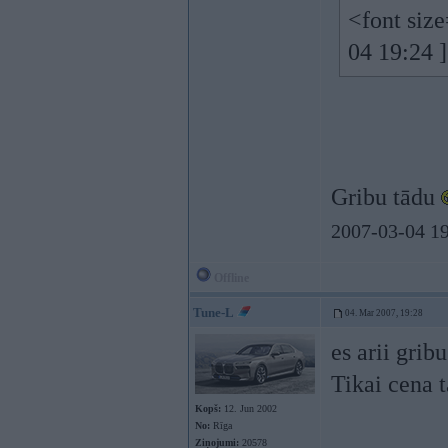
<font siz
04 19:24 
Gribu tādu
2007-03-04 19
Offline
Tune-L
04. Mar 2007, 19:28
es arii grib
Tikai cena t
Kopš:
12. Jun 2002
No:
Rīga
Ziņojumi:
20578