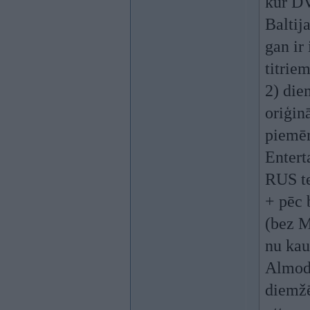
kur DV
Baltij
gan ir
titrie
2) die
oriģin
piemē
Entert
RUS ter
+ pēc 
(bez M
nu kau
Almodo
diemž