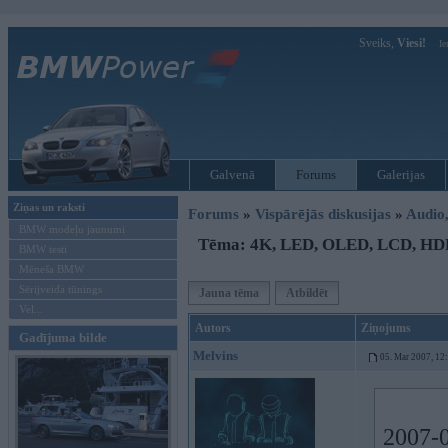
Sveiks,
Viesi!
Ie
Galvenā
Forums
Galerijas
Ziņas un raksti
Forums
»
Vispārējās diskusijas
»
Audio,
BMW modeļu jaunumi
Tēma: 4K, LED, OLED, LCD, HDR
BMW testi
Mēneša BMW
Sērijveida tūnings
Jauna tēma
Atbildēt
Vel...
Autors
Ziņojums
Gadījuma bilde
Melvins
05. Mar 2007, 12
2007-0