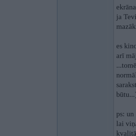
ekrāna,
ja Tev
mazāk 
es kin
arī māj
...tom
normāl
saraks
būtu...
ps: un
lai vi
kvalit