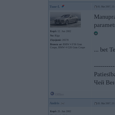
Tune-L
05. Mar 2007, 13
Manupra
parametr
Kopš:
12. Jun 2002
No:
Rīga
Ziņojumi:
20578
Braucu ar:
BMW 4 F36 Gran
Coupe, BMW 4 G26 Gran Coupe
... bet 
----------
Patiesīb
Чей Ве
Offline
Andris
05. Mar 2007, 13
Kopš:
25. Jun 2002