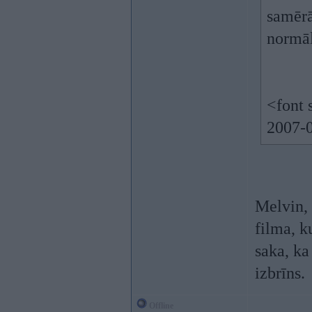
samērā
normā
<font 
2007-0
Melvin, 
filma, k
saka, k
izbrīns.
Offline