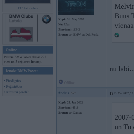
Melvin
F13 kabriolets
Buus T
Kopš:
31. May 2002
vienaa
No:
Rīga
Ziņojumi:
11342
Braucu ar:
BMW un Daft Punk.
Online
Pašreiz BMWPower skatās 227
viesi un 5 reģistrēti lietotāji.
nu labi.
Ienākt BMWPower
• Pieslēgties
Offline
• Reģistrēties
• Aizmirsi paroli?
Andris
05. Mar 2007, 12
Kopš:
25. Jun 2002
Ziņojumi:
4519
Braucu ar:
Datsun
2007-0
un Tu 