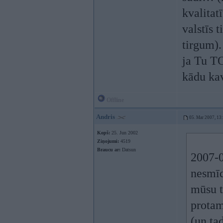
kvalitat
valstīs 
tirgum). 
ja Tu TO
kādu kav
Offline
Andris
05. Mar 2007, 13
Kopš:
25. Jun 2002
Ziņojumi:
4519
Braucu ar:
Datsun
2007-0
nesmī
mūsu t
protam
(un tad