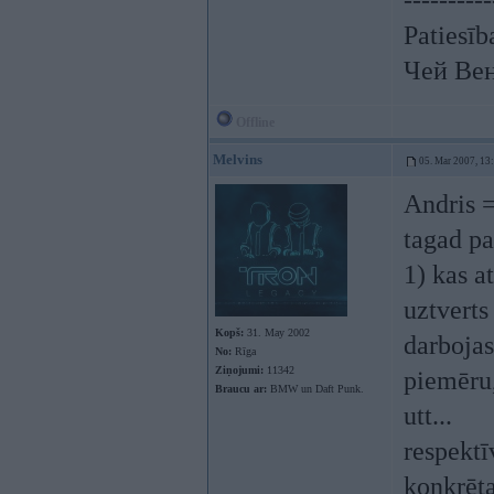
----------
Patiesīb
Чей Ве
Offline
Melvins
05. Mar 2007, 13
Andris =
tagad pa
1) kas a
uztverts
Kopš:
31. May 2002
darbojas
No:
Rīga
Ziņojumi:
11342
piemēru
Braucu ar:
BMW un Daft Punk.
utt...
respektī
konkrēta