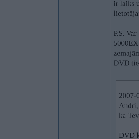
ir laiks
lietotāj
P.S. Var
5000EX,
zemajām
DVD tiek
2007-0
Andri,
ka Tev
DVD kv