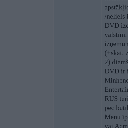
apstākļie
/neliel
DVD izdo
valstīm,
izņēmumi
(+skat. 
2) diemž
DVD ir i
Minhene
Entertai
RUS terit
pēc būtī
Menu īpa
vai Acm