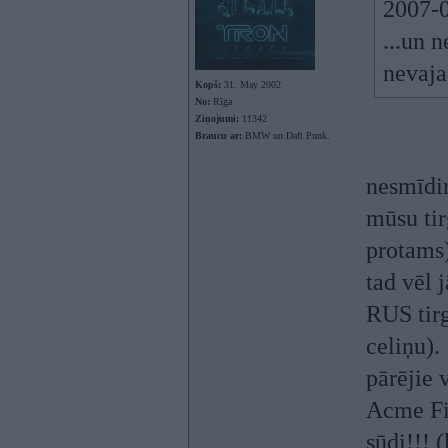
2007-0
...un n
nevaja
Kopš:
31. May 2002
No:
Rīga
Ziņojumi:
11342
Braucu ar:
BMW un Daft Punk.
nesmīdi
mūsu tir
protams)
tad vēl j
RUS tirg
celiņu).
pārējie 
Acme Fil
sūdi!!! 