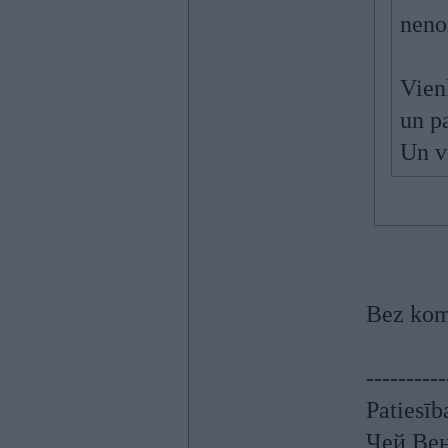
neno
Vienk
un pa
Un vi
Bez ko
----------
Patiesīb
Чей Ве