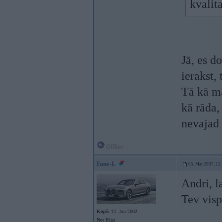
kvalit
Jā, es d
ierakst,
Tā kā mā
kā rāda,
nevajad 
Offline
Tune-L
05. Mar 2007, 12
Andri, l
Tev visp
Kopš:
12. Jun 2002
No:
Rīga