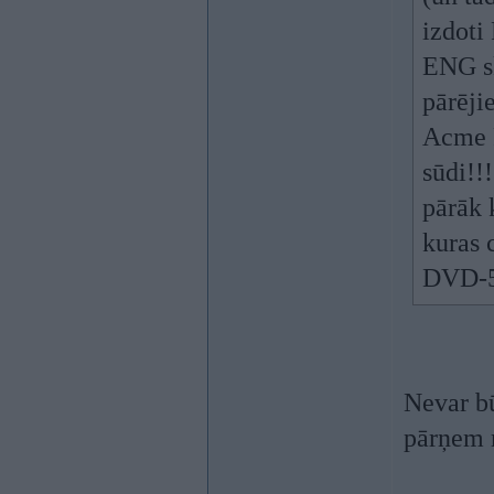
izdoti 
ENG sk
pārēji
Acme F
sūdi!!
pārāk 
kuras c
DVD-5 
Nevar bū
pārņem 