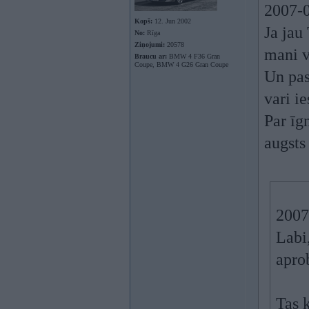
2007-0
Kopš:
12. Jun 2002
Ja jau
No:
Rīga
Ziņojumi:
20578
mani v
Braucu ar:
BMW 4 F36 Gran
Coupe, BMW 4 G26 Gran Coupe
Un pas
vari i
Par īg
augsts
2007
Labi,
apro
Tas 