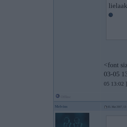
lielaa
<font si
03-05 13
05 13:02 
Offline
Melvins
05. Mar 2007, 13