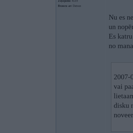
Ziņojumi:
4519
Braucu ar:
Datsun
Nu es ne
un nopē
Es katru
no mana 
2007-0
vai pa
lietaa
disku 
noveer