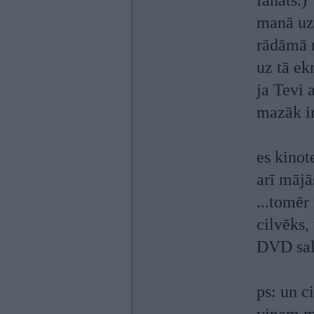
fanāts.)
manā uz
rādāmā m
uz tā ekr
ja Tevi 
mazāk ir
es kinot
arī mājā
...tomēr
cilvēks,
DVD salī
ps: un c