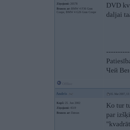
DVD kval
Ziņojumi:
20578
Braucu ar:
BMW 4 F36 Gran
Coupe, BMW 4 G26 Gran Coupe
daljai t
----------
Patiesīb
Чей Ве
Offline
Andris
05. Mar 2007, 13
Kopš:
25. Jun 2002
Ko tur tu
Ziņojumi:
4519
par izšķ
Braucu ar:
Datsun
"kvadrāt