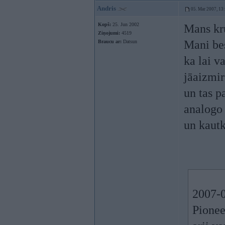
Andris
05. Mar 2007, 13
Kopš:
25. Jun 2002
Mans kr
Ziņojumi:
4519
Mani bes
Braucu ar:
Datsun
ka lai v
jāaizmirs
un tas p
analogo 
un kautk
2007-0
Pionee