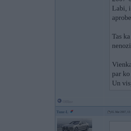
Labi, 
aprobe
Tas ka
nenozi
Vienka
par ko 
Un vis
Offline
Tune-L
05. Mar 2007, 13