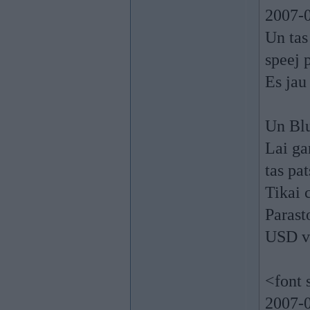
2007-0
Un tas
speej 
Es jau 
Un Blu
Lai ga
tas pa
Tikai 
Parast
USD va
<font 
2007-0