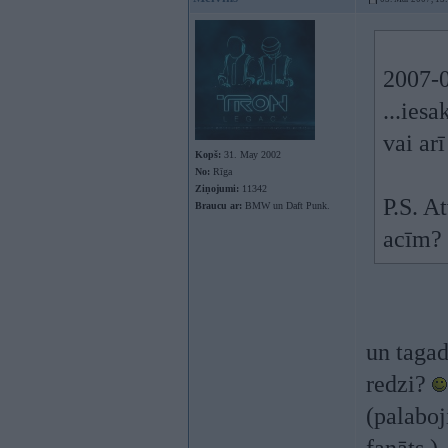
2007-0
...ies
vai arī
Kopš:
31. May 2002
No:
Rīga
Ziņojumi:
11342
P.S. A
Braucu ar:
BMW un Daft Punk.
acīm? 
un tagad 
redzi?
(palaboj