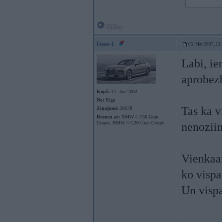
Offline
Tune-L
05. Mar 2007, 13
Labi, ie
aprobezh
Kopš:
12. Jun 2002
No:
Rīga
Tas ka v
Ziņojumi:
20578
Braucu ar:
BMW 4 F36 Gran
Coupe, BMW 4 G26 Gran Coupe
nenoziim
Vienkaar
ko vispaa
Un vispa