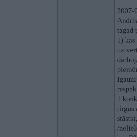
2007-0
Andris
tagad 
1) kas
uztver
darboj
piemēr
Igaunij
respek
1 konk
tirgus 
stāsts)
/nelie