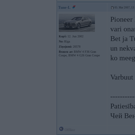
Tune-L
05. Mar 2007, 13
Pioneer 
vari on
Kopš:
12. Jun 2002
Bet ja T
No:
Rīga
un nekva
Ziņojumi:
20578
Braucu ar:
BMW 4 F36 Gran
Coupe, BMW 4 G26 Gran Coupe
ko meegj
Varbuut 
----------
Patiesīb
Чей Ве
Offline