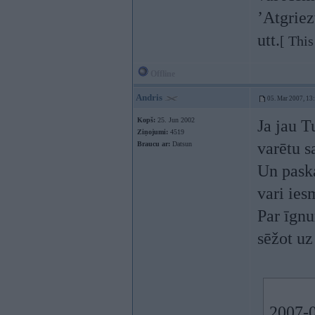
’Atgriez
utt.
[ Thi
Offline
Andris
05. Mar 2007, 13
Kopš:
25. Jun 2002
Ja jau T
Ziņojumi:
4519
varētu s
Braucu ar:
Datsun
Un paska
vari ies
Par īgnu
sēžot uz
2007-0