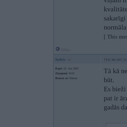
viņam mā
kvalitāt
sakarīgi
normāla
[ This me
Offline
Andris
05. Mar 2007, 13
Kopš:
25. Jun 2002
Tā kā ne
Ziņojumi:
4519
būt.
Braucu ar:
Datsun
Es bieži
pat ir ā
gadās d