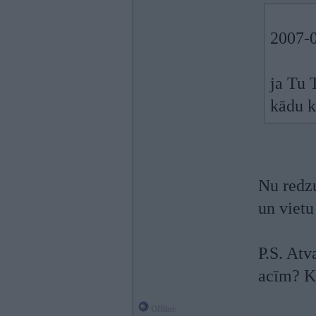
2007-0
ja Tu 
kādu k
Nu redzu
un vietu
P.S. Atv
acīm? K
Offline