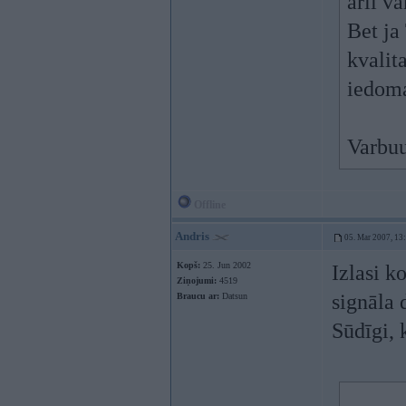
arii v
Bet ja
kvalit
iedoma
Varbuu
Offline
Andris
05. Mar 2007, 13
Kopš:
25. Jun 2002
Izlasi k
Ziņojumi:
4519
signāla 
Braucu ar:
Datsun
Sūdīgi, 