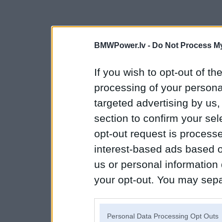
BMWPower.lv -
Do Not Process My
If you wish to opt-out of the
processing of your personal
targeted advertising by us
section to confirm your sel
opt-out request is proces
interest-based ads based o
us or personal information d
your opt-out. You may separ
disclosure of your personal
IAB’s list of downstream pa
Personal Data Processing Opt Outs