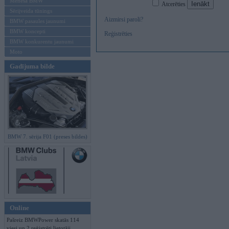
Mēneša BMW
Atcerēties
Sērijveida tūnings
Aizmirsi paroli?
BMW pasaules jaunumi
BMW koncepti
Reģistrēties
BMW konkurentu jaunumi
Moto
Gadījuma bilde
BMW 7. sērija F01 (preses bildes)
Online
Pašreiz BMWPower skatās 114
viesi un 2 reģistrēti lietotāji.