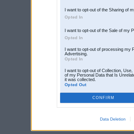
also be disclosed by us to 
I want to opt-out of the Sharing of 
Downstream Participants
th
Opted In
third parties.
I want to opt-out of the Sale of my 
Opted In
I want to opt-out of processing my 
Advertising.
Opted In
I want to opt-out of Collection, Use
of my Personal Data that Is Unrelat
it was collected.
Opted Out
CONFIRM
Data Deletion