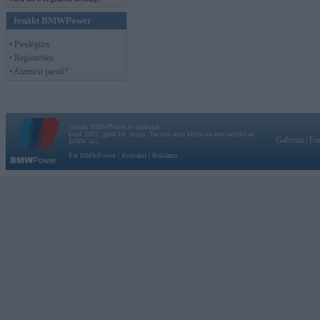
Ienākt BMWPower
• Pieslēgties
• Reģistrēties
• Aizmirsi paroli?
Vortāls BMWPower.lv darbojas
kopš 2002. gada 14. maija. Tas nav auto klubs un nav saistīts ar
Galvena
|
Fo
BMW AG.
Par BMWPower
|
Kontakti
|
Reklāma