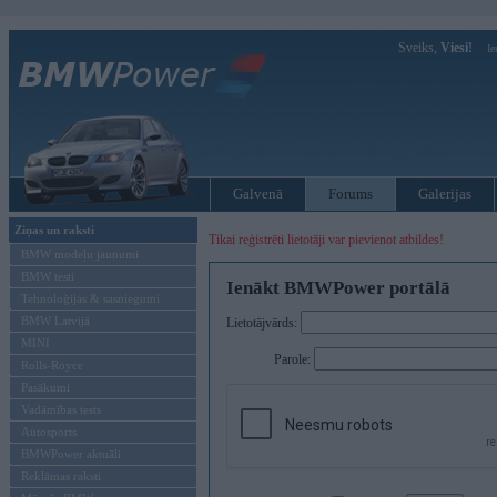
Sveiks,
Viesi!
Ie
Galvenā
Forums
Galerijas
Ziņas un raksti
Tikai reģistrēti lietotāji var pievienot atbildes!
BMW modeļu jaunumi
BMW testi
Ienākt BMWPower portālā
Tehnoloģijas & sasniegumi
BMW Latvijā
Lietotājvārds:
MINI
Parole:
Rolls-Royce
Pasākumi
Vadāmības tests
Autosports
BMWPower aktuāli
Reklāmas raksti