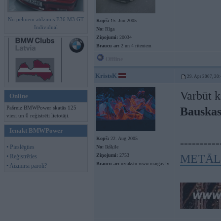
No pelniem atdzimis E36 M3 GT
Kopš:
15. Jun 2005
Individual
No:
Rīga
Ziņojumi:
20034
Braucu ar:
2 un 4 riteniem
Offline
KristsK
29. Apr 2007, 20
Varbūt k
Online
Pašreiz BMWPower skatās 125
Bauskas
viesi un 0 reģistrēti lietotāji.
Ienākt BMWPower
Kopš:
22. Aug 2005
----------
• Pieslēgties
No:
Ikšķile
Ziņojumi:
2753
METĀL
• Reģistrēties
Braucu ar:
uzrakstu www.margas.lv
• Aizmirsi paroli?