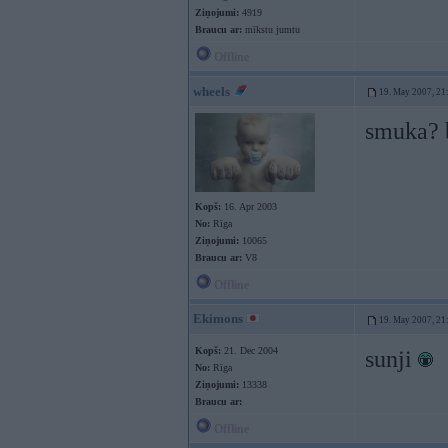
Ziņojumi:
4919
Braucu ar:
mīkstu jumtu
Offline
wheels
19. May 2007, 21
smuka? 
Kopš:
16. Apr 2003
No:
Rīga
Ziņojumi:
10065
Braucu ar:
V8
Offline
Ekimons
19. May 2007, 21
Kopš:
21. Dec 2004
sunji
No:
Rīga
Ziņojumi:
13338
Braucu ar:
Offline