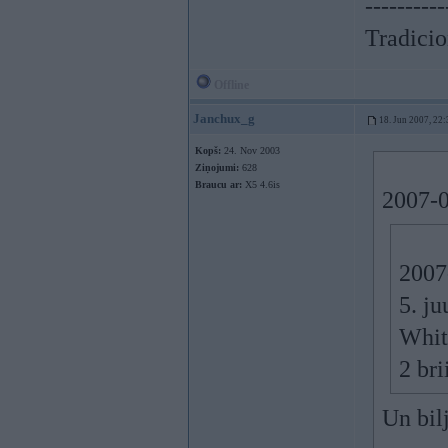
----------
Tradicion
Offline
Janchux_g
18. Jun 2007, 22:
Kopš:
24. Nov 2003
Ziņojumi:
628
Braucu ar:
X5 4.6is
2007-0
2007
5. j
White
2 bri
Un bil