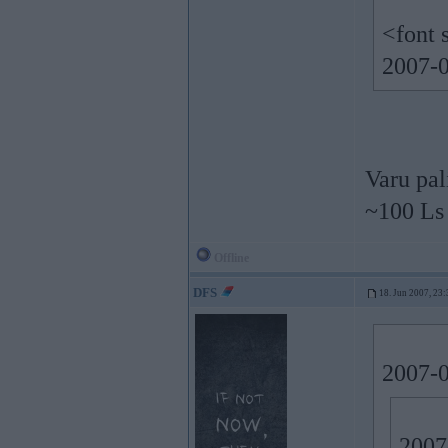
<font 
2007-0
Varu pal
~100 Ls
Offline
DFS
18. Jun 2007, 23:
2007-0
2007