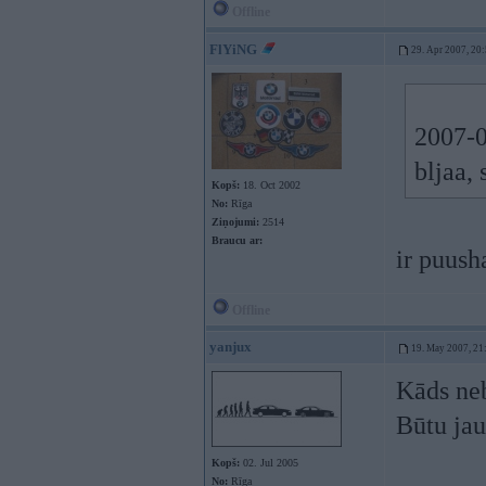
Offline
FlYiNG
29. Apr 2007, 20
2007-0
bljaa,
Kopš:
18. Oct 2002
No:
Rīga
Ziņojumi:
2514
Braucu ar:
ir puush
Offline
yanjux
19. May 2007, 21
Kāds ne
Būtu jau
Kopš:
02. Jul 2005
No:
Rīga