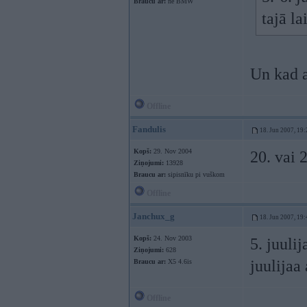
Braucu ar:
ne BMW
tajā l
Un kad a
Offline
Fandulis
18. Jun 2007, 19:
Kopš:
29. Nov 2004
20. vai 
Ziņojumi:
13928
Braucu ar:
sipisnīku pi vuškom
Offline
Janchux_g
18. Jun 2007, 19:
Kopš:
24. Nov 2003
5. juuli
Ziņojumi:
628
juulijaa
Braucu ar:
X5 4.6is
Offline