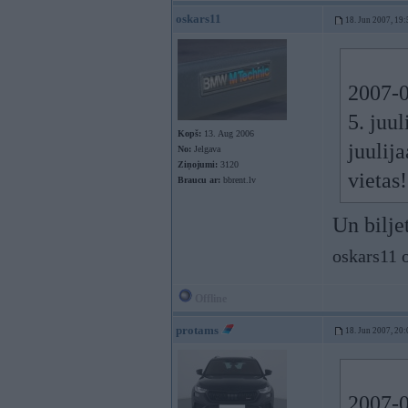
oskars11
18. Jun 2007, 19:
2007-0
5. juu
Kopš:
13. Aug 2006
juulija
No:
Jelgava
Ziņojumi:
3120
vietas!
Braucu ar:
bbrent.lv
Un bilje
oskars11 
Offline
protams
18. Jun 2007, 20:
2007-0