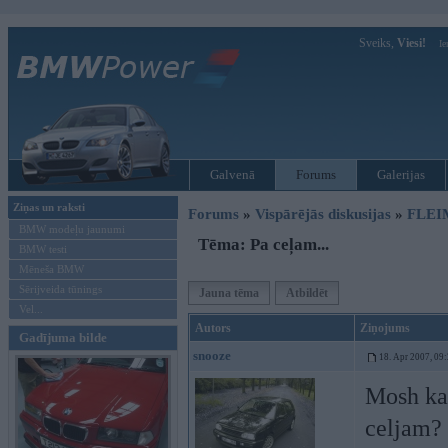
Sveiks,
Viesi!
Ie
Galvenā
Forums
Galerijas
Ziņas un raksti
Forums
»
Vispārējās diskusijas
»
FLEI
BMW modeļu jaunumi
Tēma: Pa ceļam...
BMW testi
Mēneša BMW
Sērijveida tūnings
Jauna tēma
Atbildēt
Vel...
Autors
Ziņojums
Gadījuma bilde
snooze
18. Apr 2007, 09
Mosh kad
celjam?