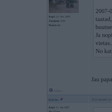
2007-0
Kopš:
14. Nov 2003
taatad,
Ziņojumi:
2501
Braucu ar:
buutn
Ja nopi
vietas..
No kat
Jau papa
Offline
daticho
22. Jun 2007, 13:
Kopš:
11. Jun 2007
No:
Zilupe