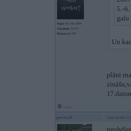
5.-6.
galu 
Kopš:
08. Feb 2004
Ziņojumi:
15279
Braucu ar:
979
Un kad
plāni ma
zināšu,v
17.datum
Offline
peecise28
20. Jun 2007, 01:
treshdie