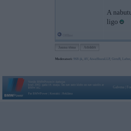
A nabutu
ligo
Offline
Jauna tēma
Atbildēt
Moderatori:
968-jk
,
AV
,
AiwaShuraLLP
,
GirtzB
,
Lafter
Vortāls BMWPower.lv darbojas
kopš 2002. gada 14. maija. Tas nav auto klubs un nav saistīts ar
Galvena
|
Fo
BMW AG.
Par BMWPower
|
Kontakti
|
Reklāma