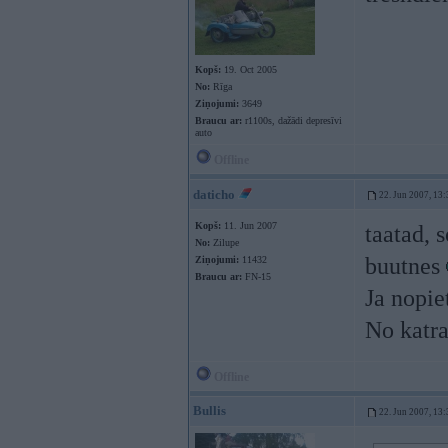
Kopš:
19. Oct 2005
No:
Rīga
Ziņojumi:
3649
Braucu ar:
r1100s, dažādi depresīvi
auto
Offline
daticho
22. Jun 2007, 13:
Kopš:
11. Jun 2007
taatad, s
No:
Zilupe
buutnes
Ziņojumi:
11432
Braucu ar:
FN-15
Ja nopiet
No katr
Offline
Bullis
22. Jun 2007, 13: