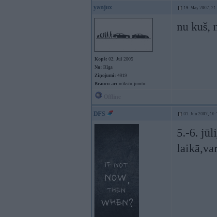
yanjux
19. May 2007, 21
nu kuš, 
Kopš:
02. Jul 2005
No:
Rīga
Ziņojumi:
4919
Braucu ar:
mīkstu jumtu
Offline
DFS
01. Jun 2007, 10:
5.-6. jū
laikā,va