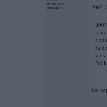
Ziņojumi:
11432
2007-0
Braucu ar:
FN-15
2007-
taata
skai
Ja no
vietas
No k
Jau pa