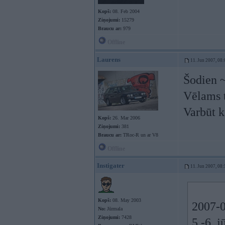
Kopš:
08. Feb 2004
Ziņojumi:
15279
Braucu ar:
979
Offline
Laurens
11. Jun 2007, 08:
Šodien ~
Vēlams 
Varbūt k
Kopš:
26. Mar 2006
Ziņojumi:
381
Braucu ar:
TRoc-R un ar V8
Offline
Instigater
11. Jun 2007, 08:
Kopš:
08. May 2003
2007-0
No:
Jūrmala
Ziņojumi:
7428
5.-6. 