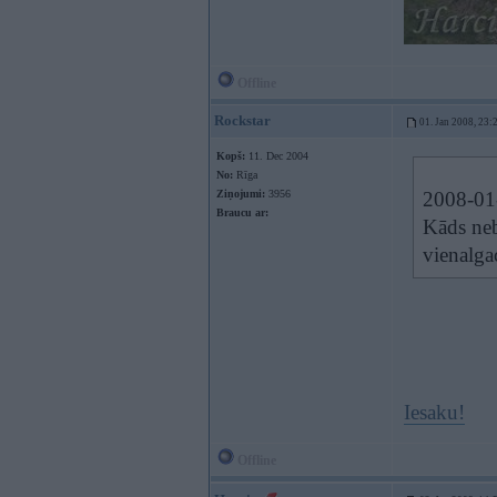
Offline
Rockstar
01. Jan 2008, 23:
Kopš:
11. Dec 2004
No:
Rīga
Ziņojumi:
3956
2008-01-
Braucu ar:
Kāds neb
vienalga
Iesaku!
Offline