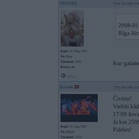
OOZZEE
03. Jan 2008, 11:
2008-01-
Rīga-Jūr
Kopš:
10. May 2007
No:
Rīga
Ziņojumi:
2842
Kur galame
Braucu ar:
Offline
KristsK
03. Jan 2008, 13:
Čiviriu!
Varbūt kād
17:00 šov
Ja kas 25
Kopš:
22. Aug 2005
Paldies!
No:
Ikšķile
Ziņojumi:
2753