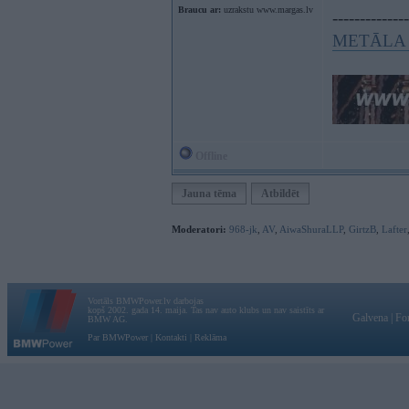
Braucu ar:
uzrakstu www.margas.lv
--------------
METĀLA 
Offline
Jauna tēma
Atbildēt
Moderatori:
968-jk
,
AV
,
AiwaShuraLLP
,
GirtzB
,
Lafter
Vortāls BMWPower.lv darbojas
kopš 2002. gada 14. maija. Tas nav auto klubs un nav saistīts ar
Galvena
|
Fo
BMW AG.
Par BMWPower
|
Kontakti
|
Reklāma