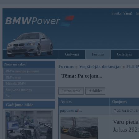
Sveiks,
Viesi!
Ie
Galvenā
Forums
Galerijas
Ziņas un raksti
Forums
»
Vispārējās diskusijas
»
FLEI
BMW modeļu jaunumi
Tēma: Pa ceļam...
BMW testi
Mēneša BMW
Sērijveida tūnings
Jauna tēma
Atbildēt
Vel...
Autors
Ziņojums
Gadījuma bilde
papuass
22. Jun 2007, 13:
Varu piedaa
Ja kas 29