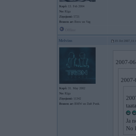
Kopš:
13. Feb 2004
No:
Rīga
Ziņojumi:
5721
Braucu ar:
Bmw un Vag
Offline
Melvins
19. Oct 2007, 11:
2007-06-
2007-0
Kopš:
31. May 2002
No:
Rīga
2007
Ziņojumi:
11342
Braucu ar:
BMW un Daft Punk.
taat
Ja n
No 