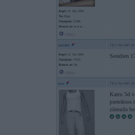
Kopš:
10. Dec 2004
No:
Rīga
Ziņojumi:
21386
Braucu ar:
ar ar ar ..
Offline
meidei
11. Nov 2007, 15
Kopš:
12. Oct 2006
Sestdien 17
Ziņojumi:
17615
Braucu ar:
3er
Offline
ozo
11. Nov 2007, 16
Katru 5d va
pieteiktos 
ziimulis b