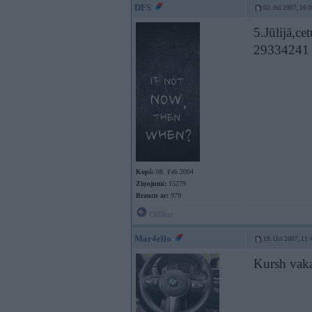
DFS
02. Jul 2007, 16:
5.Jūlijā,ce
29334241
Kopš:
08. Feb 2004
Ziņojumi:
15279
Braucu ar:
979
Offline
Mar4ello
19. Oct 2007, 11:
Kursh vaka