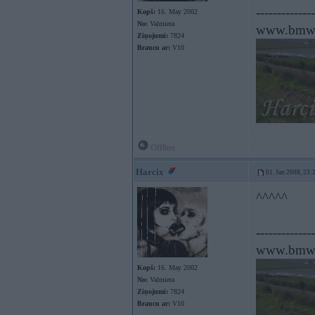
--------------
Kopš:
16. May 2002
No:
Valmiera
www.bmwp
Ziņojumi:
7824
Braucu ar:
V10
Offline
Harcix
01. Jan 2008, 23:
^^^^^
--------------
www.bmwp
Kopš:
16. May 2002
No:
Valmiera
Ziņojumi:
7824
Braucu ar:
V10