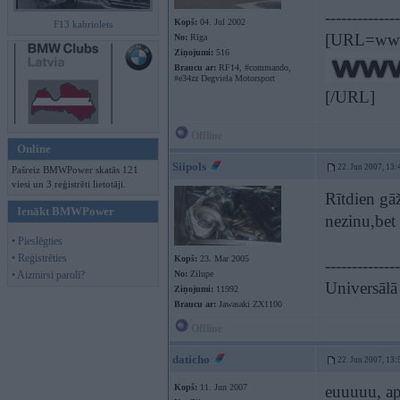
--------------
Kopš:
04. Jul 2002
F13 kabriolets
[URL=www.
No:
Rīga
Ziņojumi:
516
Braucu ar:
RF14, #commando,
#e34zz Degviela Motorsport
[/URL]
Offline
Online
Siipols
22. Jun 2007, 13:
Pašreiz BMWPower skatās 121
viesi un 3 reģistrēti lietotāji.
Rītdien gā
Ienākt BMWPower
nezinu,bet
• Pieslēgties
• Reģistrēties
Kopš:
23. Mar 2005
--------------
• Aizmirsi paroli?
No:
Zilupe
Universālā
Ziņojumi:
11992
Braucu ar:
Jawasaki ZX1100
Offline
daticho
22. Jun 2007, 13:
Kopš:
11. Jun 2007
euuuuu, ap 