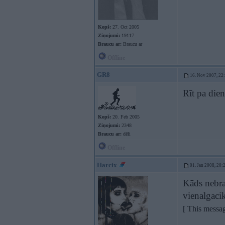
Kopš:
27. Oct 2005
Ziņojumi:
19117
Braucu ar:
Braucu ar
Offline
GR8
16. Nov 2007, 22
Rīt pa die
Kopš:
20. Feb 2005
Ziņojumi:
2348
Braucu ar:
dēli
Offline
Harcix
01. Jan 2008, 20:
Kāds nebrau
vienalgaci
[ This messa