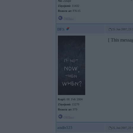
No:
Zilupe
Ziņojumi:
11432
Braucu ar:
FN-15
Offline
DFS
25. Jun 2007, 23:
[ This messa
Kopš:
08. Feb 2004
Ziņojumi:
15279
Braucu ar:
979
Offline
andis525
25. Jun 2007, 23: