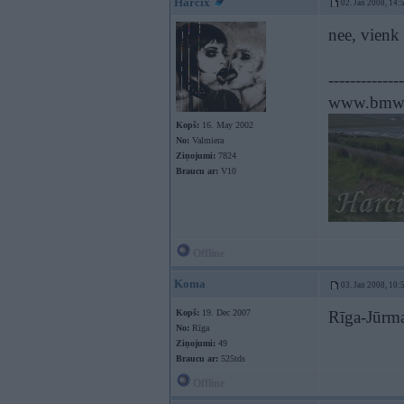
Harcix
02. Jan 2008, 14:
nee, vienk 
--------------
www.bmwp
Kopš:
16. May 2002
No:
Valmiera
Ziņojumi:
7824
Braucu ar:
V10
Offline
Koma
03. Jan 2008, 10:
Kopš:
19. Dec 2007
Rīga-Jūrma
No:
Rīga
Ziņojumi:
49
Braucu ar:
525tds
Offline