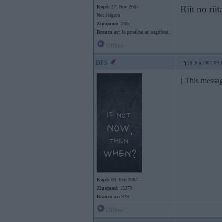
Kopš:
27. Nov 2004
Riit no rii
No:
Jelgava
Ziņojumi:
1805
Braucu ar:
Ja pateiksu ari sagribesi.
Offline
DFS
26. Jun 2007, 09:
[ This messa
Kopš:
08. Feb 2004
Ziņojumi:
15279
Braucu ar:
979
Offline