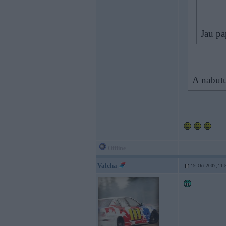
Jau pa
A nabutu 
Offline
Valcha
19. Oct 2007, 11: